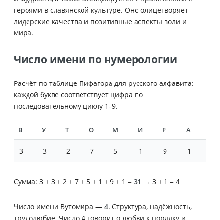
героями в славянской культуре. Оно олицетворяет
лидерские качества и позитивные аспекты воли и
мира.
Число имени по нумерологии
Расчёт по таблице Пифагора для русского алфавита:
каждой букве соответствует цифра по
последовательному циклу 1–9.
В
У
Т
О
М
И
Р
А
3
3
2
7
5
1
9
1
Сумма: 3 + 3 + 2 + 7 + 5 + 1 + 9 + 1 =
31
→ 3 + 1 = 4
Число имени Вутомира —
4
. Структура, надёжность,
трудолюбие. Число 4 говорит о любви к порядку и