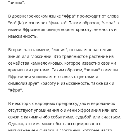
"зиния".
В древнегреческом языке "яфра" происходит от слова
"иа" (ia) и означает "фиалка". Таким образом, "яфра" в
имени Яфрозиния олицетворяет красоту, нежность и
изысканность.
Вторая часть имени, "зиния", отсылает к растению
зиния или глоксинии. Это травянистое растение из
семейства камнеломковых, которое известно своими
красивыми цветами. Таким образом, "зиния" в имени
Яфрозиния усиливает его связь с цветами и
символизирует красоту и изысканность, также как и
"яфра".
В некоторых народных предрассудках и верованиях
отсутствуют упоминания о имени Яфрозиния или его
связи с какими-либо событиями, судьбой или счастьем.
Однако, это имя может быть ассоциировано с
изображением фиалки и глоксинии, которые часто