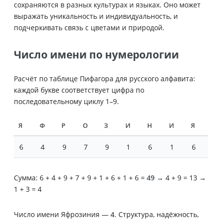
сохраняются в разных культурах и языках. Оно может
выражать уникальность и индивидуальность, и
подчеркивать связь с цветами и природой.
Число имени по нумерологии
Расчёт по таблице Пифагора для русского алфавита:
каждой букве соответствует цифра по
последовательному циклу 1–9.
Я
Ф
Р
О
З
И
Н
И
Я
6
4
9
7
9
1
6
1
6
Сумма: 6 + 4 + 9 + 7 + 9 + 1 + 6 + 1 + 6 =
49
→ 4 + 9 = 13 →
1 + 3 = 4
Число имени Яфрозиния —
4
. Структура, надёжность,