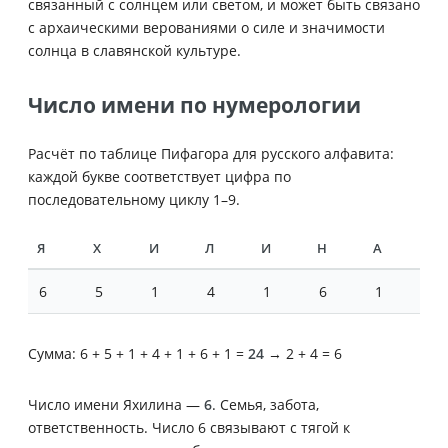
связанный с солнцем или светом, и может быть связано
с архаическими верованиями о силе и значимости
солнца в славянской культуре.
Число имени по нумерологии
Расчёт по таблице Пифагора для русского алфавита:
каждой букве соответствует цифра по
последовательному циклу 1–9.
Я
Х
И
Л
И
Н
А
6
5
1
4
1
6
1
Сумма: 6 + 5 + 1 + 4 + 1 + 6 + 1 =
24
→ 2 + 4 = 6
Число имени Яхилина —
6
. Семья, забота,
ответственность. Число 6 связывают с тягой к