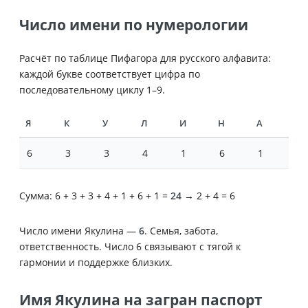
Число имени по нумерологии
Расчёт по таблице Пифагора для русского алфавита:
каждой букве соответствует цифра по
последовательному циклу 1–9.
Я
К
У
Л
И
Н
А
6
3
3
4
1
6
1
Сумма: 6 + 3 + 3 + 4 + 1 + 6 + 1 =
24
→ 2 + 4 = 6
Число имени Якулина —
6
. Семья, забота,
ответственность. Число 6 связывают с тягой к
гармонии и поддержке близких.
Имя Якулина на загран паспорт