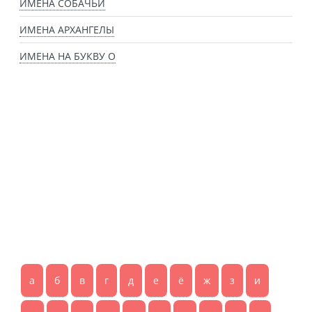
ИМЕНА СОБАЧЬИ
ИМЕНА АРХАНГЕЛЫ
ИМЕНА НА БУКВУ О
а
б
в
г
д
е
ё
ж
з
и