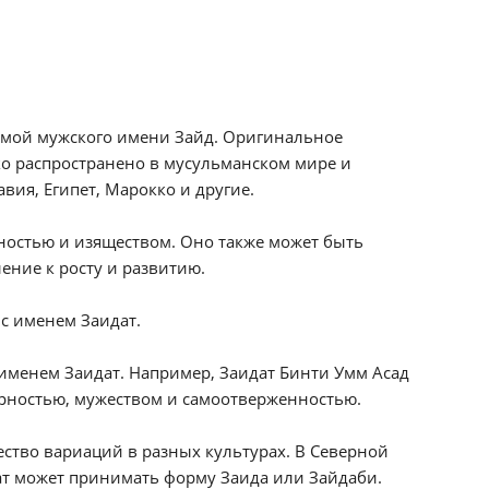
рмой мужского имени Зайд. Оригинальное
око распространено в мусульманском мире и
авия, Египет, Марокко и другие.
нностью и изяществом. Оно также может быть
ение к росту и развитию.
с именем Заидат.
именем Заидат. Например, Заидат Бинти Умм Асад
ерностью, мужеством и самоотверженностью.
ство вариаций в разных культурах. В Северной
ат может принимать форму Заида или Зайдаби.