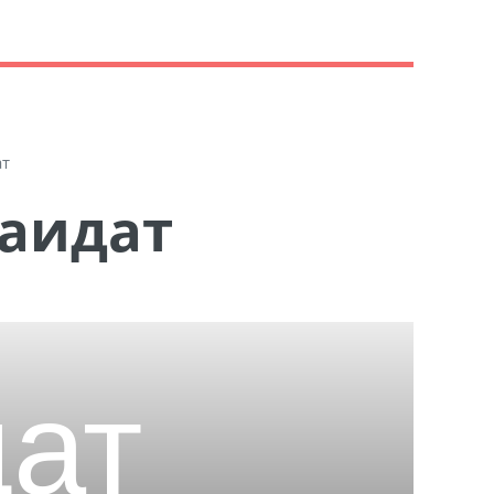
ат
Заидат