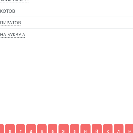
 КОТОВ
 ПИРАТОВ
НА БУКВУ А
б
в
г
д
е
ё
ж
з
и
й
к
л
м