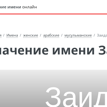
ние имени
онлайн
я
Имена
женские
арабские
мусульманские
Заид
Значение имени 