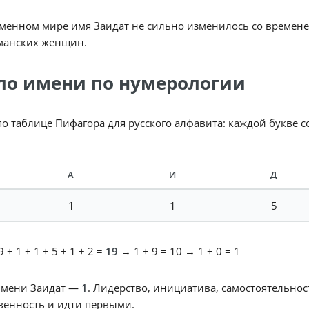
менном мире имя Заидат не сильно изменилось со времене
манских женщин.
ло имени по нумерологии
по таблице Пифагора для русского алфавита: каждой букве 
А
И
Д
1
1
5
 + 1 + 1 + 5 + 1 + 2 =
19
→ 1 + 9 = 10 → 1 + 0 = 1
имени Заидат —
1
. Лидерство, инициатива, самостоятельнос
венность и идти первыми.