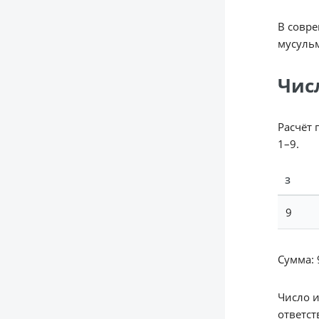
В совре
мусуль
Чис
Расчёт 
1–9.
З
9
Сумма: 9
Число 
ответст