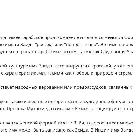
дат имеет арабское происхождение и является женской фо
е имени Зайд - "росток" или "новое начало". Это имя шир
уется в странах с арабским языком, таких как Саудовская Ар
кой культуре имя Заидат ассоциируется с красотой, утонче
 с характеристиками, такими как любовь к природе и стремл
ствует народных верований или предрассудков, связанных 
уют также известные исторические и культурные фигуры с 
ть Пророка Мухаммеда в исламе. Ее имя ассоциируется с в
является женской формой имени Зайд, которое имеет множе
это имя может быть записано как Зейда. В Индии имя Заид