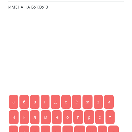
ИМЕНА НА БУКВУ З
а
б
в
г
д
е
ё
ж
з
и
й
к
л
м
н
о
п
р
с
т