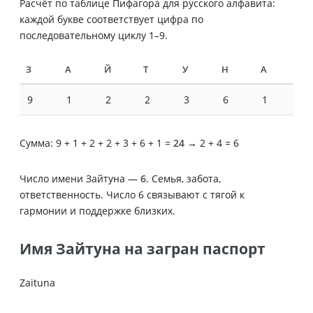
Расчёт по таблице Пифагора для русского алфавита:
каждой букве соответствует цифра по
последовательному циклу 1–9.
З
А
Й
Т
У
Н
А
9
1
2
2
3
6
1
Сумма: 9 + 1 + 2 + 2 + 3 + 6 + 1 =
24
→ 2 + 4 = 6
Число имени Зайтуна —
6
. Семья, забота,
ответственность. Число 6 связывают с тягой к
гармонии и поддержке близких.
Имя Зайтуна на загран паспорт
Zaituna