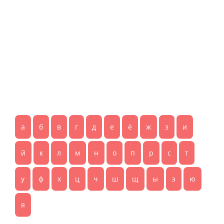
а
б
в
г
д
е
ё
ж
з
и
й
к
л
м
н
о
п
р
с
т
у
ф
х
ц
ч
ш
щ
ы
э
ю
я