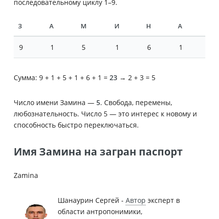
последовательному циклу 1–9.
З
А
М
И
Н
А
9
1
5
1
6
1
Сумма: 9 + 1 + 5 + 1 + 6 + 1 =
23
→ 2 + 3 = 5
Число имени Замина —
5
. Свобода, перемены,
любознательность. Число 5 — это интерес к новому и
способность быстро переключаться.
Имя Замина на загран паспорт
Zamina
Шанаурин Сергей -
Автор
эксперт в
области антропонимики,