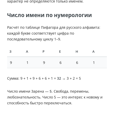
характер не определяются только именем.
Число имени по нумерологии
Расчёт по таблице Пифагора для русского алфавита:
каждой букве соответствует цифра по
последовательному циклу 1–9.
З
А
Р
Е
Н
А
9
1
9
6
6
1
Сумма: 9 + 1 + 9 + 6 + 6 + 1 =
32
→ 3 + 2 = 5
Число имени Зарена —
5
. Свобода, перемены,
любознательность. Число 5 — это интерес к новому и
способность быстро переключаться.