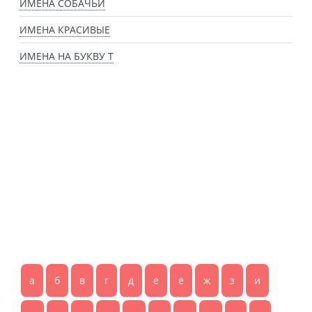
ИМЕНА СОБАЧЬИ
ИМЕНА КРАСИВЫЕ
ИМЕНА НА БУКВУ Т
а
б
в
г
д
е
ё
ж
з
и