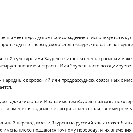
реш имеет персидское происхождение и используется в кул
происходит от персидского слова «заур», что означает «ув
дской культуре имя Зауреш считается очень красивым и же
зирует энергию и страсть. Имя Зауреш часто ассоциируетс
 народных верований или предрассудков, связанных с имен
ется.
уре Таджикистана и Ирана именем Зауреш названы некотор
 - знаменитая таджикская актриса, известная своими ролями
ьный перевод имени Зауреш на русский язык может быть "
ю имена плохо поддаются точному переводу, и их значения 