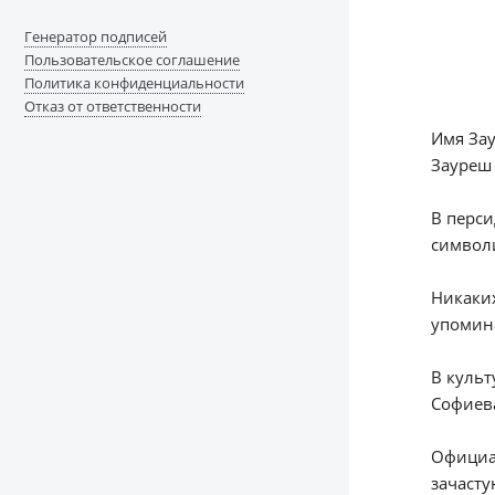
Генератор подписей
Пользовательское соглашение
Политика конфиденциальности
Отказ от ответственности
Имя Зау
Зауреш 
В перси
символи
Никаких
упомина
В культ
Софиева
Официал
зачасту