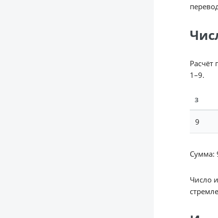
перевод
Чис
Расчёт 
1–9.
З
9
Сумма: 9
Число 
стремле