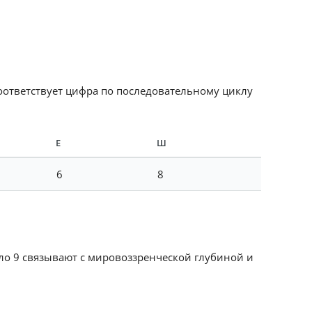
соответствует цифра по последовательному циклу
Е
Ш
6
8
сло 9 связывают с мировоззренческой глубиной и