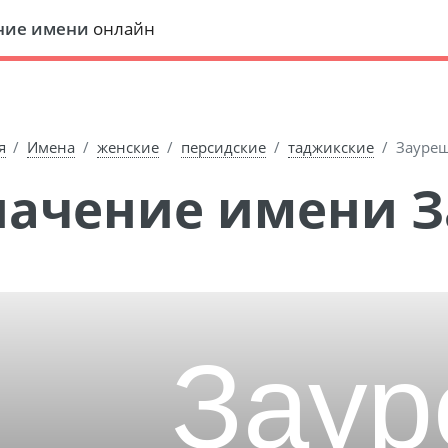
ние имени
онлайн
я
Имена
женские
персидские
таджикские
Зауре
Значение имени 