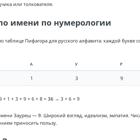
чика или толкователя.
ло имени по нумерологии
по таблице Пифагора для русского алфавита: каждой букве 
А
У
Р
1
3
9
 + 1 + 3 + 9 + 6 + 8 =
36
→ 3 + 6 = 9
имени Зауреш —
9
. Широкий взгляд, идеализм, эмпатия. Чи
нием приносить пользу.