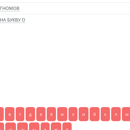
 ГНОМОВ
НА БУКВУ О
б
в
г
д
е
ё
ж
з
и
й
к
л
м
ч
ш
щ
ы
э
ю
я