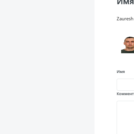
Имя
Zauresh
Имя
Коммен