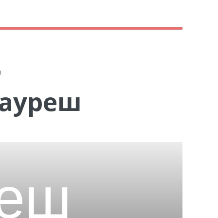
ш
Зауреш