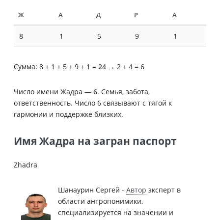
Ж
А
Д
Р
А
8
1
5
9
1
Сумма: 8 + 1 + 5 + 9 + 1 =
24
→ 2 + 4 = 6
Число имени Жадра —
6
. Семья, забота,
ответственность. Число 6 связывают с тягой к
гармонии и поддержке близких.
Имя Жадра на загран паспорт
Zhadra
Шанаурин Сергей -
Автор
эксперт в
области антропонимики,
специализируется на значении и