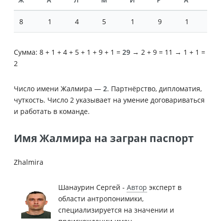
Ж
А
Л
М
И
Р
А
8
1
4
5
1
9
1
Сумма: 8 + 1 + 4 + 5 + 1 + 9 + 1 =
29
→ 2 + 9 = 11 → 1 + 1 =
2
Число имени Жалмира —
2
. Партнёрство, дипломатия,
чуткость. Число 2 указывает на умение договариваться
и работать в команде.
Имя Жалмира на загран паспорт
Zhalmira
Шанаурин Сергей -
Автор
эксперт в
области антропонимики,
специализируется на значении и