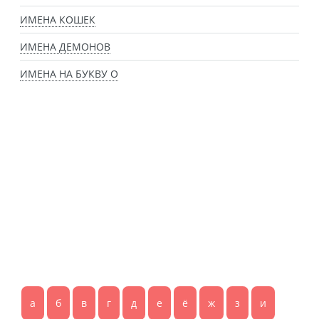
ИМЕНА КОШЕК
ИМЕНА ДЕМОНОВ
ИМЕНА НА БУКВУ О
а
б
в
г
д
е
ё
ж
з
и