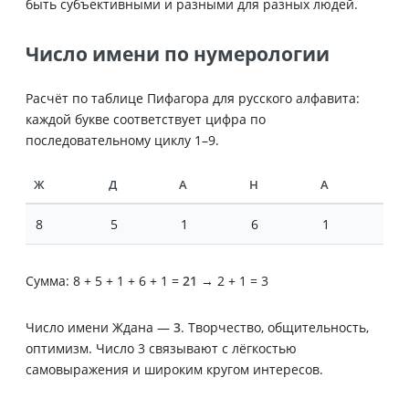
быть субъективными и разными для разных людей.
Число имени по нумерологии
Расчёт по таблице Пифагора для русского алфавита:
каждой букве соответствует цифра по
последовательному циклу 1–9.
Ж
Д
А
Н
А
8
5
1
6
1
Сумма: 8 + 5 + 1 + 6 + 1 =
21
→ 2 + 1 = 3
Число имени Ждана —
3
. Творчество, общительность,
оптимизм. Число 3 связывают с лёгкостью
самовыражения и широким кругом интересов.