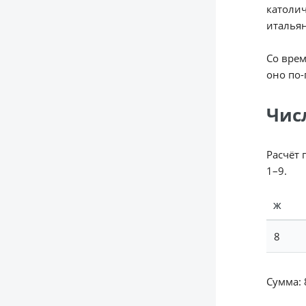
католич
итальян
Со врем
оно по-
Чис
Расчёт 
1–9.
Ж
8
Сумма: 8