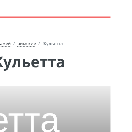
нажей
римские
Жульетта
Жульетта