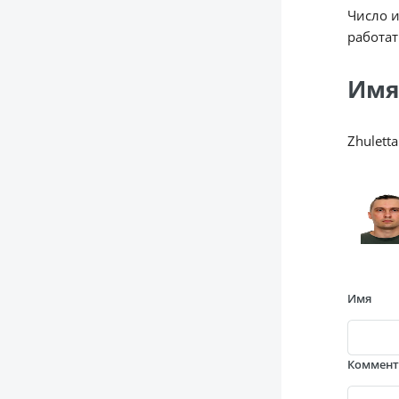
Число 
работат
Имя
Zhuletta
Имя
Коммен