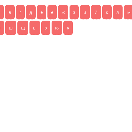
б
в
г
д
е
ё
ж
з
и
й
к
л
м
ч
ш
щ
ы
э
ю
я