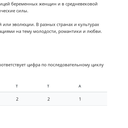
ьницей беременных женщин и в средневековой
ические силы.
 или эволюции. В разных странах и культурах
иациями на тему молодости, романтики и любви.
соответствует цифра по последовательному циклу
Т
Т
А
2
2
1