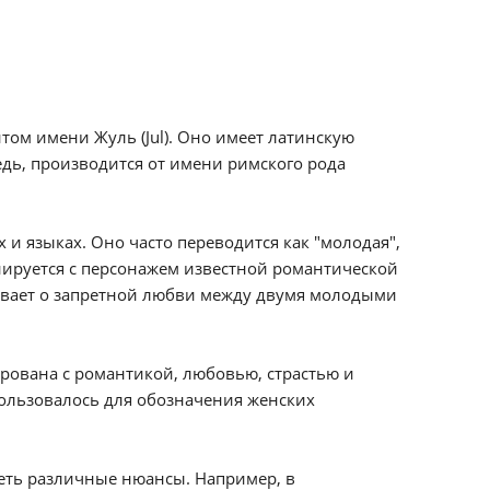
том имени Жуль (Jul). Оно имеет латинскую
едь, производится от имени римского рода
и языках. Оно часто переводится как "молодая",
циируется с персонажем известной романтической
зывает о запретной любви между двумя молодыми
рована с романтикой, любовью, страстью и
пользовалось для обозначения женских
меть различные нюансы. Например, в