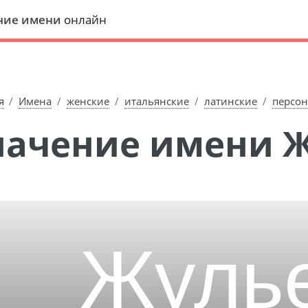
ние имени
онлайн
я
Имена
женские
итальянские
латинские
персо
Значение имени 