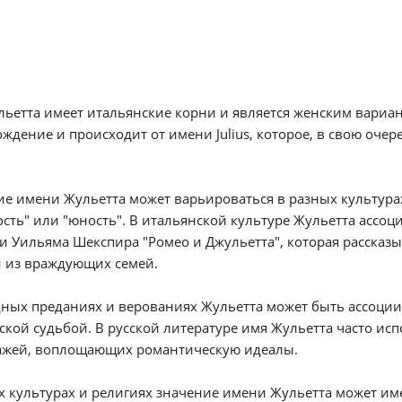
ьетта имеет итальянские корни и является женским вариан
ждение и происходит от имени Julius, которое, в свою очер
е имени Жульетта может варьироваться в разных культурах 
сть" или "юность". В итальянской культуре Жульетта ассо
и Уильяма Шекспира "Ромео и Джульетта", которая расска
 из враждующих семей.
ных преданиях и верованиях Жульетта может быть ассоции
ской судьбой. В русской литературе имя Жульетта часто ис
ажей, воплощающих романтическую идеалы.
х культурах и религиях значение имени Жульетта может и