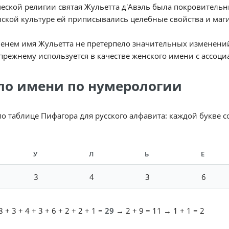
еской религии святая Жульетта д'Авэль была покровител
ской культуре ей приписывались целебные свойства и маг
енем имя Жульетта не претерпело значительных изменений
прежнему используется в качестве женского имени с ассоц
ло имени по нумерологии
по таблице Пифагора для русского алфавита: каждой букве 
У
Л
Ь
Е
3
4
3
6
 + 3 + 4 + 3 + 6 + 2 + 2 + 1 =
29
→ 2 + 9 = 11 → 1 + 1 = 2