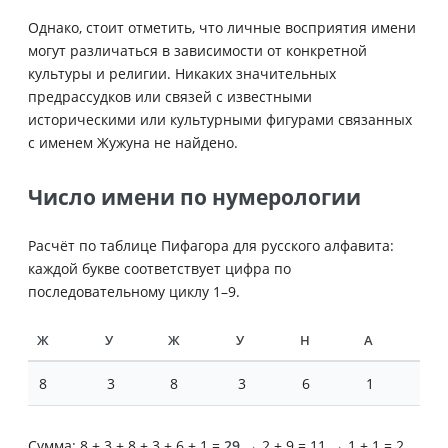
Однако, стоит отметить, что личные восприятия имени
могут различаться в зависимости от конкретной
культуры и религии. Никаких значительных
предрассудков или связей с известными
историческими или культурными фигурами связанных
с именем Жужуна не найдено.
Число имени по нумерологии
Расчёт по таблице Пифагора для русского алфавита:
каждой букве соответствует цифра по
последовательному циклу 1–9.
Ж
У
Ж
У
Н
А
8
3
8
3
6
1
Сумма: 8 + 3 + 8 + 3 + 6 + 1 =
29
→ 2 + 9 = 11 → 1 + 1 = 2