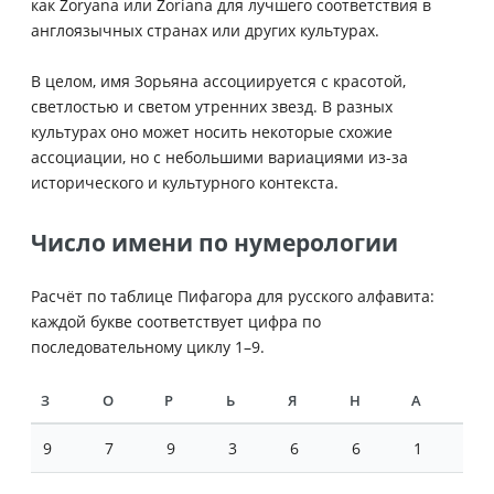
как Zoryana или Zorianа для лучшего соответствия в
англоязычных странах или других культурах.
В целом, имя Зорьяна ассоциируется с красотой,
светлостью и светом утренних звезд. В разных
культурах оно может носить некоторые схожие
ассоциации, но с небольшими вариациями из-за
исторического и культурного контекста.
Число имени по нумерологии
Расчёт по таблице Пифагора для русского алфавита:
каждой букве соответствует цифра по
последовательному циклу 1–9.
З
О
Р
Ь
Я
Н
А
9
7
9
3
6
6
1