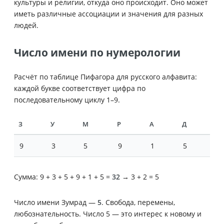
культуры и религии, откуда оно происходит. Оно может
иметь различные ассоциации и значения для разных
людей.
Число имени по нумерологии
Расчёт по таблице Пифагора для русского алфавита:
каждой букве соответствует цифра по
последовательному циклу 1–9.
З
У
М
Р
А
Д
9
3
5
9
1
5
Сумма: 9 + 3 + 5 + 9 + 1 + 5 =
32
→ 3 + 2 = 5
Число имени Зумрад —
5
. Свобода, перемены,
любознательность. Число 5 — это интерес к новому и