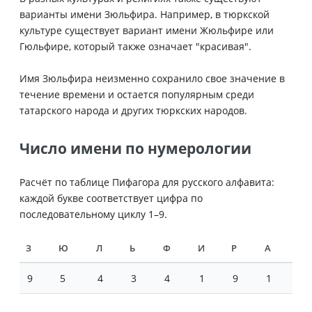
варианты имени Зюльфира. Например, в тюркской
культуре существует вариант имени Жюльфире или
Гюльфире, который также означает "красивая".
Имя Зюльфира неизменно сохранило свое значение в
течение времени и остается популярным среди
татарского народа и других тюркских народов.
Число имени по нумерологии
Расчёт по таблице Пифагора для русского алфавита:
каждой букве соответствует цифра по
последовательному циклу 1–9.
З
Ю
Л
Ь
Ф
И
Р
А
9
5
4
3
4
1
9
1