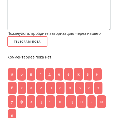
Пожалуйста, пройдите авторизацию через нашего
TELEGRAM-БОТА
Комментариев пока нет.
а
б
в
г
д
е
ё
ж
з
и
й
к
л
м
н
о
п
р
с
т
у
ф
х
ц
ч
ш
щ
ы
э
ю
я