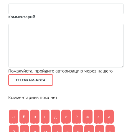
Комментарий
Пожалуйста, пройдите авторизацию через нашего
TELEGRAM-БОТА
Комментариев пока нет.
а
б
в
г
д
е
ё
ж
з
и
й
к
л
м
н
о
п
р
с
т