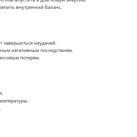
репить внутренний баланс.
т завершиться неудачей.
очным негативным последствиям.
нансовым потерям.
й.
температуры.
.