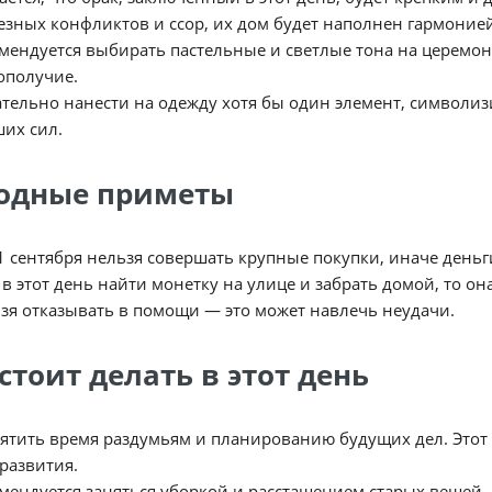
езных конфликтов и ссор, их дом будет наполнен гармонией
мендуется выбирать пастельные и светлые тона на церемони
ополучие.
тельно нанести на одежду хотя бы один элемент, символи
их сил.
одные приметы
1 сентября нельзя совершать крупные покупки, иначе деньги
 в этот день найти монетку на улице и забрать домой, то о
зя отказывать в помощи — это может навлечь неудачи.
стоит делать в этот день
ятить время раздумьям и планированию будущих дел. Этот
развития.
мендуется заняться уборкой и расстащением старых вещей,