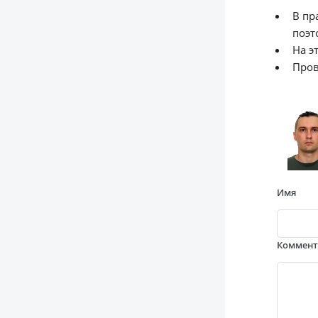
В пр
поэт
На э
Пров
Имя
Коммен