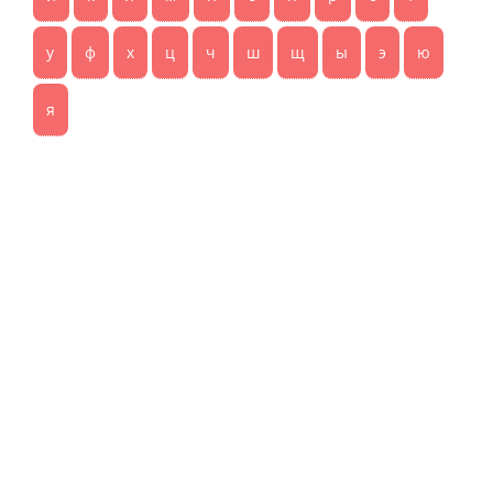
у
ф
х
ц
ч
ш
щ
ы
э
ю
я