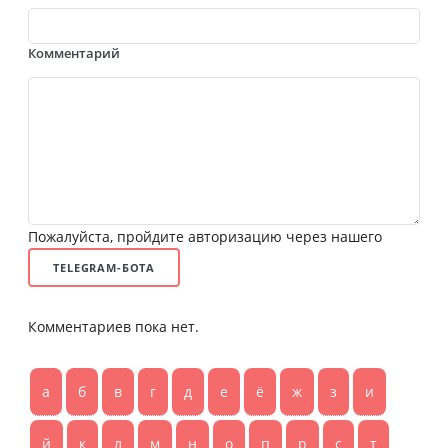
Комментарий
Пожалуйста, пройдите авторизацию через нашего
TELEGRAM-БОТА
Комментариев пока нет.
а
б
в
г
д
е
ё
ж
з
и
й
к
л
м
н
о
п
р
с
т