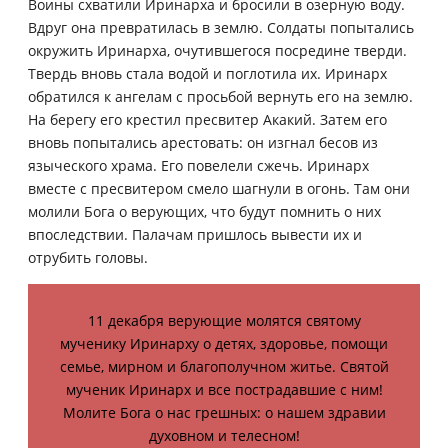
Воины схватили Иринарха и бросили в озерную воду.
Вдруг она превратилась в землю. Солдаты попытались
окружить Иринарха, очутившегося посредине тверди.
Твердь вновь стала водой и поглотила их. Иринарх
обратился к ангелам с просьбой вернуть его на землю.
На берегу его крестил пресвитер Акакий. Затем его
вновь попытались арестовать: он изгнал бесов из
языческого храма. Его повелели сжечь. Иринарх
вместе с пресвитером смело шагнули в огонь. Там они
молили Бога о верующих, что будут помнить о них
впоследствии. Палачам пришлось вывести их и
отрубить головы.
11 декабря верующие молятся святому
мученику Иринарху о детях, здоровье, помощи
семье, мирном и благополучном житье. Святой
мученик Иринарх и все пострадавшие с ним!
Молите Бога о нас грешных: о нашем здравии
духовном и телесном!