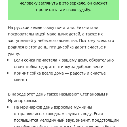
человеку заглянуть в это зеркало, он сможет
прочитать там свою судьбу.
На русской земле сойку почитали. Ее считали
покровительницей маленьких детей, а также их
заступницей у небесного воинства. Поэтому всем, кто
родился в этот день, птица-сойка дарит счастье и
удачу.
Если сойка прилетела к вашему дому, обязательно
стоит поблагодарить птичку за добрые вести.
Кричит сойка возле дома — радость и счастье
кличет.
В народе этот день также называют Степановым и
Иринарховым.
На Иринархов день взрослые мужчины
отправлялись к колодцам слушать воду. Если
послышится мелодичный звук, значит, предстоящий
год обещает быть денежным. А вот если вода будет