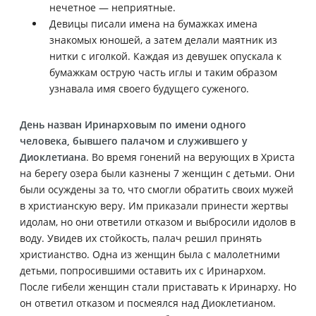
нечетное — неприятные.
Девицы писали имена на бумажках имена
знакомых юношей, а затем делали маятник из
нитки с иголкой. Каждая из девушек опускала к
бумажкам острую часть иглы и таким образом
узнавала имя своего будущего суженого.
День назван Иринарховым по имени одного
человека, бывшего палачом и служившего у
Диоклетиана
. Во время гонений на верующих в Христа
на берегу озера были казнены 7 женщин с детьми. Они
были осуждены за то, что смогли обратить своих мужей
в христианскую веру. Им приказали принести жертвы
идолам, но они ответили отказом и выбросили идолов в
воду. Увидев их стойкость, палач решил принять
христианство.
Одна из женщин была с малолетними
детьми, попросившими оставить их с Иринархом.
После гибели женщин стали приставать к Иринарху. Но
он ответил отказом и посмеялся над Диоклетианом.