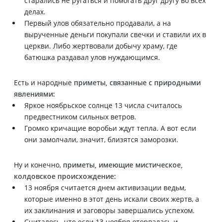
старались не ругаться и помогать друг другу во всех
делах.
Первый улов обязательно продавали, а на
вырученные деньги покупали свечки и ставили их в
церкви. Либо жертвовали добычу храму, где
батюшка раздавал улов нуждающимся.
Есть и народные
приметы, связанные с природными
явлениями:
Яркое ноябрьское солнце 13 числа считалось
предвестником сильных ветров.
Громко кричащие воробьи ждут тепла. А вот если
они замолчали, значит, близятся заморозки.
Ну и конечно,
приметы, имеющие мистическое,
колдовское происхождение:
13 ноября считается днем активизации ведьм,
которые именно в этот день искали своих жертв, а
их заклинания и заговоры завершались успехом.
Считалось, что если 13 ноября оторвалась и