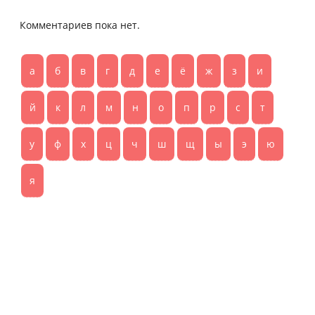
Комментариев пока нет.
а
б
в
г
д
е
ё
ж
з
и
й
к
л
м
н
о
п
р
с
т
у
ф
х
ц
ч
ш
щ
ы
э
ю
я