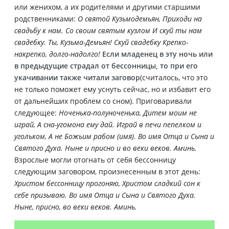
или женихом, а их родителями и другими старшими
родственниками:
О святой Кузьмодемьян, Приходи на
свадьбу к нам. Со своим святым кузлом И скуй ты нам
свадебку. Ты, Кузьма-Демьян! Скуй свадебку Крепко-
накрепко, долго-надолго!
Если младенец в эту ночь или
в предыдущие страдал от бессонницы, то при его
укачивании также читали заговор
(считалось, что это
не только поможет ему уснуть сейчас, но и избавит его
от дальнейших проблем со сном). Приговаривали
следующее:
Ноченька-полуноченька, Дитем моим не
играй, А сна-угомона ему дай. Играй в печи пепелком и
угольком, А не Божьим рабом (имя). Во имя Отца и Сына и
Святого Духа. Ныне и присно и во веки веков. Аминь.
Взрослые могли отогнать от себя бессонницу
следующим заговором, произнесенным в этот день:
Христом бессонницу прогоняю, Христом сладкий сон к
себе призываю. Во имя Отца и Сына и Святого Духа.
Ныне, присно, во веки веков. Аминь.