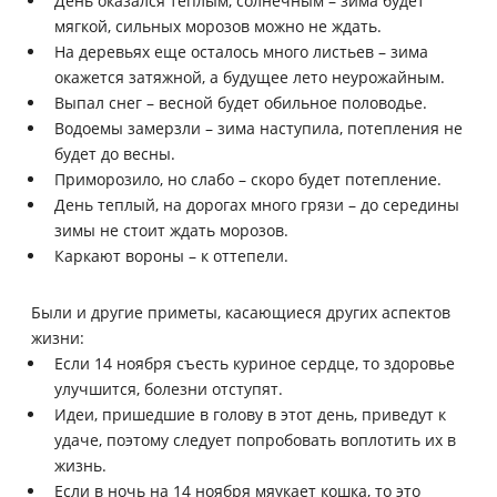
День оказался теплым, солнечным – зима будет
мягкой, сильных морозов можно не ждать.
На деревьях еще осталось много листьев – зима
окажется затяжной, а будущее лето неурожайным.
Выпал снег – весной будет обильное половодье.
Водоемы замерзли – зима наступила, потепления не
будет до весны.
Приморозило, но слабо – скоро будет потепление.
День теплый, на дорогах много грязи – до середины
зимы не стоит ждать морозов.
Каркают вороны – к оттепели.
Были и другие приметы, касающиеся других аспектов
жизни:
Если 14 ноября съесть куриное сердце, то здоровье
улучшится, болезни отступят.
Идеи, пришедшие в голову в этот день, приведут к
удаче, поэтому следует попробовать воплотить их в
жизнь.
Если в ночь на 14 ноября мяукает кошка, то это