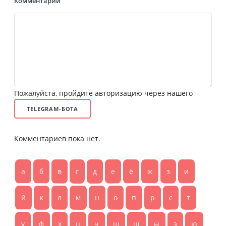
Комментарий
Пожалуйста, пройдите авторизацию через нашего
TELEGRAM-БОТА
Комментариев пока нет.
а
б
в
г
д
е
ё
ж
з
и
й
к
л
м
н
о
п
р
с
т
у
ф
х
ц
ч
ш
щ
ы
э
ю