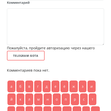
Комментарий
Пожалуйста, пройдите авторизацию через нашего
TELEGRAM-БОТА
Комментариев пока нет.
а
б
в
г
д
е
ё
ж
з
и
й
к
л
м
н
о
п
р
с
т