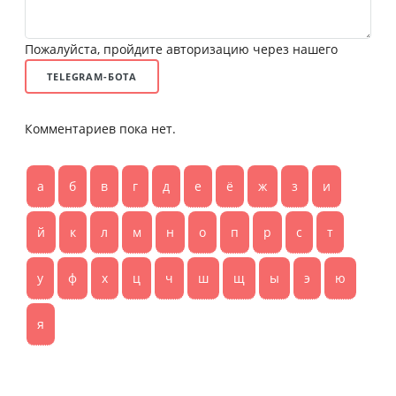
Пожалуйста, пройдите авторизацию через нашего
TELEGRAM-БОТА
Комментариев пока нет.
а
б
в
г
д
е
ё
ж
з
и
й
к
л
м
н
о
п
р
с
т
у
ф
х
ц
ч
ш
щ
ы
э
ю
я