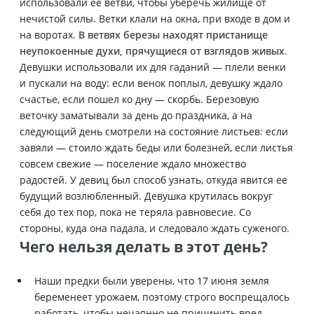
использовали ее ветви, чтобы уберечь жилище от
нечистой силы. Ветки клали на окна, при входе в дом и
на воротах.
В ветвях березы находят пристанище
неупокоенные духи, прячущиеся от взглядов живых
.
Девушки использовали их для гаданий — плели венки
и пускали на воду: если венок поплыл, девушку ждало
счастье, если пошел ко дну — скорбь. Березовую
веточку заматывали за день до праздника, а на
следующий день смотрели на состояние листьев: если
завяли — стоило ждать беды или болезней, если листья
совсем свежие — поселение ждало множество
радостей. У девиц был способ узнать, откуда явится ее
будущий возлюбленный. Девушка крутилась вокруг
себя до тех пор, пока не теряла равновесие. Со
стороны, куда она падала, и следовало ждать суженого.
Чего нельзя делать в этот день?
Наши предки были уверены, что 17 июня земля
беременеет урожаем, поэтому строго воспрещалось
работать, чтобы нечаянно не причинить вред