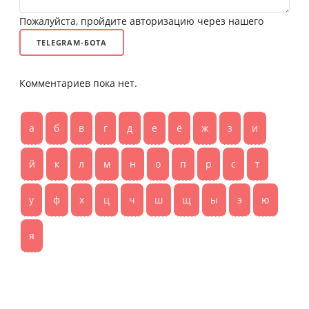
Пожалуйста, пройдите авторизацию через нашего
TELEGRAM-БОТА
Комментариев пока нет.
а
б
в
г
д
е
ё
ж
з
и
й
к
л
м
н
о
п
р
с
т
у
ф
х
ц
ч
ш
щ
ы
э
ю
я