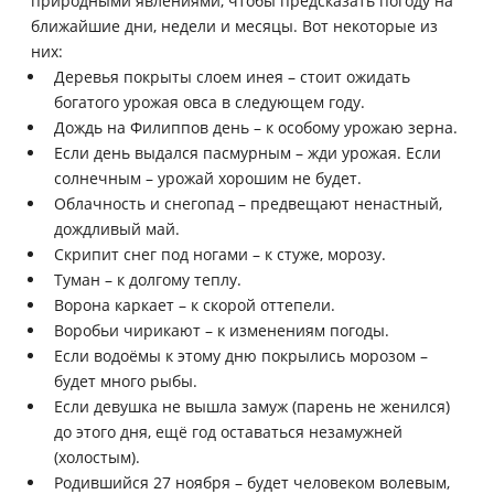
природными явлениями, чтобы предсказать погоду на
ближайшие дни, недели и месяцы. Вот некоторые из
них:
Деревья покрыты слоем инея – стоит ожидать
богатого урожая овса в следующем году.
Дождь на Филиппов день – к особому урожаю зерна.
Если день выдался пасмурным – жди урожая. Если
солнечным – урожай хорошим не будет.
Облачность и снегопад – предвещают ненастный,
дождливый май.
Скрипит снег под ногами – к стуже, морозу.
Туман – к долгому теплу.
Ворона каркает – к скорой оттепели.
Воробьи чирикают – к изменениям погоды.
Если водоёмы к этому дню покрылись морозом –
будет много рыбы.
Если девушка не вышла замуж (парень не женился)
до этого дня, ещё год оставаться незамужней
(холостым).
Родившийся 27 ноября – будет человеком волевым,