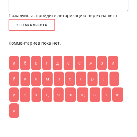
Пожалуйста, пройдите авторизацию через нашего
TELEGRAM-БОТА
Комментариев пока нет.
а
б
в
г
д
е
ё
ж
з
и
й
к
л
м
н
о
п
р
с
т
у
ф
х
ц
ч
ш
щ
ы
э
ю
я