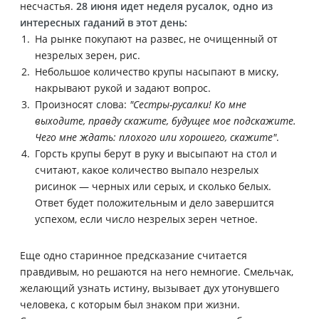
несчастья.
28 июня идет неделя русалок, одно из
интересных гаданий в этот день:
На рынке покупают на развес, не очищенный от
незрелых зерен, рис.
Небольшое количество крупы насыпают в миску,
накрывают рукой и задают вопрос.
Произносят слова:
"Сестры-русалки! Ко мне
выходите, правду скажите, будущее мое подскажите.
Чего мне ждать: плохого или хорошего, скажите"
.
Горсть крупы берут в руку и высыпают на стол и
считают, какое количество выпало незрелых
рисинок — черных или серых, и сколько белых.
Ответ будет положительным и дело завершится
успехом, если число незрелых зерен четное.
Еще одно старинное предсказание считается
правдивым, но решаются на него немногие. Смельчак,
желающий узнать истину, вызывает дух утонувшего
человека, с которым был знаком при жизни.