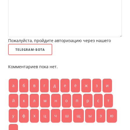
Пожалуйста, пройдите авторизацию через нашего
TELEGRAM-БОТА
Комментариев пока нет.
а
б
в
г
д
е
ё
ж
з
и
й
к
л
м
н
о
п
р
с
т
у
ф
х
ц
ч
ш
щ
ы
э
ю