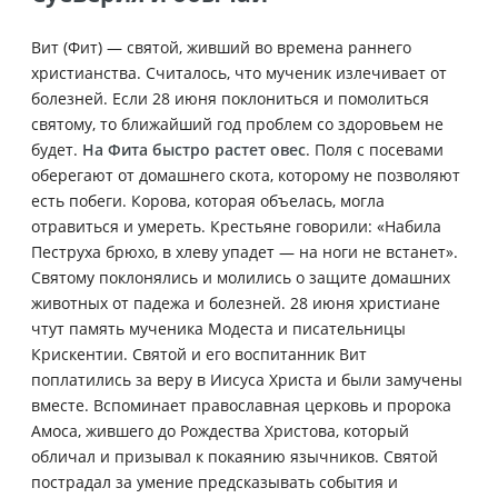
Вит (Фит) — святой, живший во времена раннего
христианства. Считалось, что мученик излечивает от
болезней. Если 28 июня поклониться и помолиться
святому, то ближайший год проблем со здоровьем не
будет.
На Фита быстро растет овес
. Поля с посевами
оберегают от домашнего скота, которому не позволяют
есть побеги. Корова, которая объелась, могла
отравиться и умереть. Крестьяне говорили: «Набила
Пеструха брюхо, в хлеву упадет — на ноги не встанет».
Святому поклонялись и молились о защите домашних
животных от падежа и болезней. 28 июня христиане
чтут память мученика Модеста и писательницы
Крискентии. Святой и его воспитанник Вит
поплатились за веру в Иисуса Христа и были замучены
вместе. Вспоминает православная церковь и пророка
Амоса, жившего до Рождества Христова, который
обличал и призывал к покаянию язычников. Святой
пострадал за умение предсказывать события и