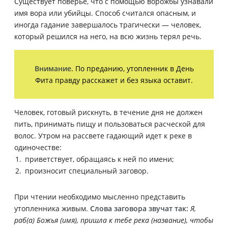
Существует поверье, что с помощью ворожбы узнавали
имя вора или убийцы. Способ считался опасным, и
иногда гадание завершалось трагически — человек,
который решился на него, на всю жизнь терял речь.
Внимание
. По преданию, утопленник в День
Фита правду расскажет и без языка оставит.
Человек, готовый рискнуть, в течение дня не должен
пить, принимать пищу и пользоваться расческой для
волос. Утром на рассвете гадающий идет к реке в
одиночестве:
приветствует, обращаясь к ней по имени;
произносит специальный заговор.
При чтении необходимо мысленно представить
утопленника живым.
Слова заговора звучат так:
Я,
раб(а) Божья (имя), пришла к тебе река (название), чтобы