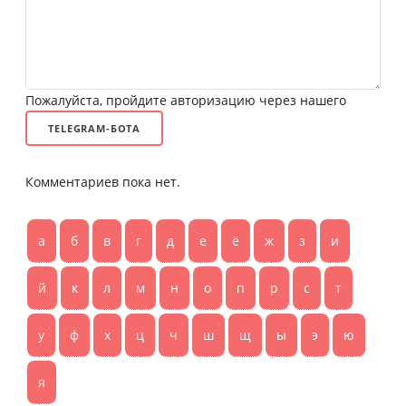
Пожалуйста, пройдите авторизацию через нашего
TELEGRAM-БОТА
Комментариев пока нет.
а
б
в
г
д
е
ё
ж
з
и
й
к
л
м
н
о
п
р
с
т
у
ф
х
ц
ч
ш
щ
ы
э
ю
я