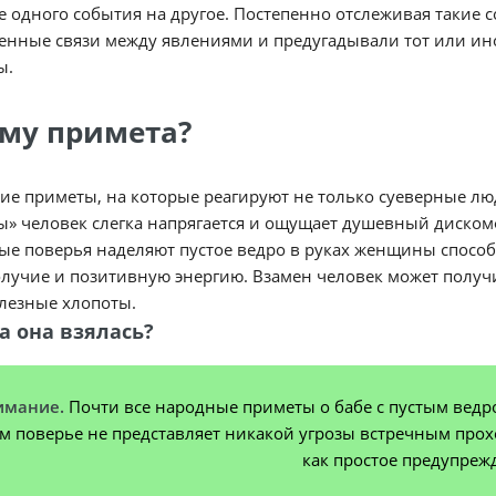
 одного события на другое. Постепенно отслеживая такие
енные связи между явлениями и предугадывали тот или ин
ы.
ему примета?
кие приметы, на которые реагируют не только суеверные лю
ы» человек слегка напрягается и ощущает душевный диско
е поверья наделяют пустое ведро в руках женщины способ
олучие и позитивную энергию. Взамен человек может полу
лезные хлопоты.
а она взялась?
имание.
Почти все народные приметы о бабе с пустым ведро
ом поверье не представляет никакой угрозы встречным прохо
как простое предупреж