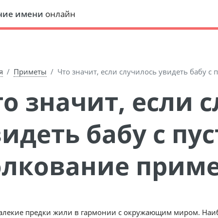
ние имени
онлайн
я
Приметы
Что значит, если случилось увидеть бабу с
видеть бабу с пу
олкование прим
алекие предки жили в гармонии с окружающим миром. Наи