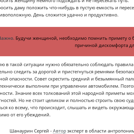
осить женщину немного подождать и не пересекать путь.
осить даму положить что-нибудь в пустую емкость и пересе
ивоположную. День сложится удачно и продуктивно.
Важно.
Будучи женщиной, необходимо помнить примету о ба
причиной дискомфорта дл
ю в такой ситуации нужно обязательно соблюдать правила
льно следить за дорогой и пристегнуться ремнями безопас
ой опасности. Совет скрестить средний и безымянный пал
 технически выполним при управлении автомобилем. Поэт
ности. Знание всех толкований этой народной приметы мо
ностей. Но не стоит целиком и полностью строить свою суд
ься ко всему, что происходит, слышать и видеть окружаю
имо от его убеждений.
Шанаурин Сергей -
Автор
эксперт в области антропони