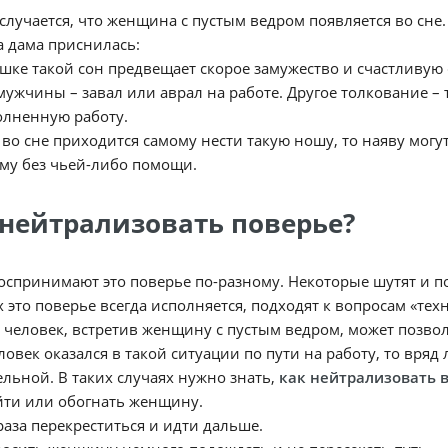
случается, что женщина с пустым ведром появляется во сне.
а дама приснилась:
шке такой сон предвещает скорое замужество и счастливую
мужчины – завал или аврал на работе. Другое толкование –
лненную работу.
 во сне приходится самому нести такую ношу, то наяву мог
му без чьей-либо помощи.
 нейтрализовать поверье?
спринимают это поверье по-разному. Некоторые шутят и поч
 это поверье всегда исполняется, подходят к вопросам «тех
человек, встретив женщину с пустым ведром, может позвол
ловек оказался в такой ситуации по пути на работу, то вряд
льной. В таких случаях нужно знать,
как нейтрализовать 
ти или обогнать женщину.
раза перекреститься и идти дальше.