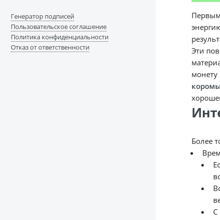
Первыми
Генератор подписей
Пользовательское соглашение
энергию
Политика конфиденциальности
результ
Отказ от ответственности
Эти пов
материа
монету 
кором
хороше
Инт
Более т
Врем
Е
в
В
в
С