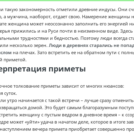
 такую закономерность отметили древние индусы. Они счи
, а мужчина, наоборот, отдает свою. Намерение женщины н
ате женщина может неосознанно заполнить его энергией н
ерья прижились и на Руси почти в неизменном виде. Здесь 
льными трудностями и бедностью. Поэтому люди всегда ст
или несколько зерен.
Люди в деревнях старались не попа
ыслом
на плечах. Зато встретить ее на обратном пути с полн
й приметой.
ерпретация приметы
очное толкование приметы зависит от многих нюансов:
я суток.
сли утро начинается с такой встречи – лучше сразу отменить
озвращаться домой. Это будет самым благоразумным поступ
стретить женщину с пустым ведром в дневное время – к ссор
едре может «уйти» удача в начатом деле, которое в итоге з
 наступлением вечера примета приобретает совершенно про