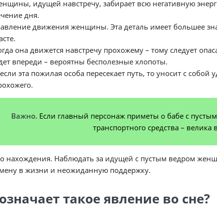
енщины, идущей навстречу, забирает всю негативную энер
ечение дня.
авление движения женщины. Эта деталь имеет большее зна
асте.
огда она движется навстречу прохожему – тому следует опа
дет впереди – вероятны бесполезные хлопоты.
 если эта пожилая особа пересекает путь, то уносит с собо
рохожего.
Важно.
Если главный персонаж приметы о бабе с пусты
транспортного средства – велика 
о нахождения. Наблюдать за идущей с пустым ведром женщи
мену в жизни и неожиданную поддержку.
означает такое явление во сне?