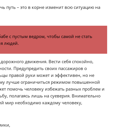
чь путь – это в корне изменит всю ситуацию на
бе с пустым ведром, чтобы самой не стать
я людей.
 дорожного движения. Вести себя спокойно,
ности. Предупредить своих пассажиров о
ьцы правой руки может и эффективен, но не
ому лучше ограничиться режимом повышенной
жет помочь человеку избежать разных проблем и
ьбу, полагаясь лишь на суеверия. Внимательно
щий мир необходимо каждому человеку,
мики,