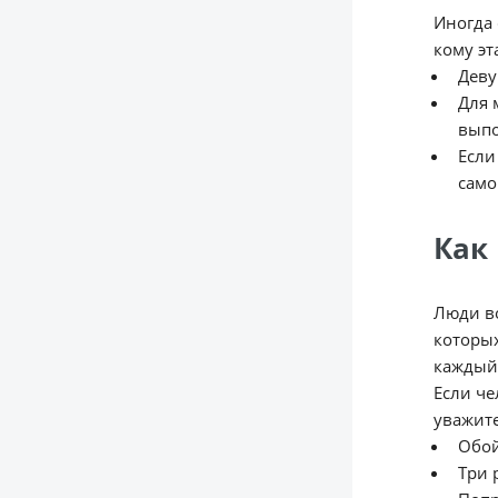
Иногда 
кому эт
Деву
Для 
выпо
Если
само
Как
Люди во
которых
каждый 
Если че
уважите
Обой
Три 