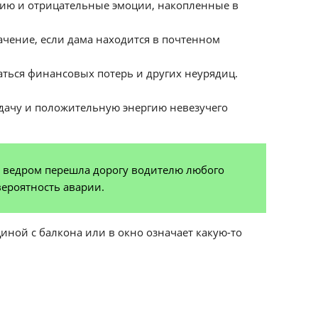
гию и отрицательные эмоции, накопленные в
чение, если дама находится в почтенном
саться финансовых потерь и других неурядиц.
й удачу и положительную энергию невезучего
м ведром перешла дорогу водителю любого
вероятность аварии.
ной с балкона или в окно означает какую-то