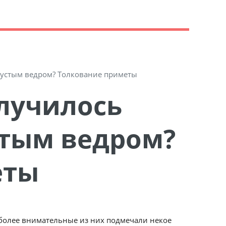
 пустым ведром? Толкование приметы
стым ведром?
еты
более внимательные из них подмечали некое