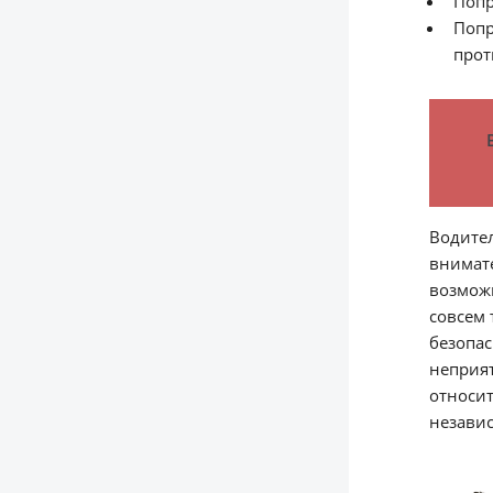
Попр
Попр
прот
Водител
внимате
возможн
совсем
безопас
неприят
относит
независ