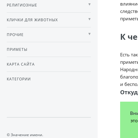
влияние
РЕЛИГИОЗНЫЕ
следств
примет
КЛИЧКИ ДЛЯ ЖИВОТНЫХ
К ч
ПРОЧИЕ
ПРИМЕТЫ
Есть та
примет
КАРТА САЙТА
Народны
благоп
КАТЕГОРИИ
и беспо
Откуд
Вн
эт
© Значение имени.