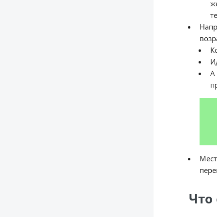
ж
т
Напр
возр
К
И
А
п
Мест
пере
Что 