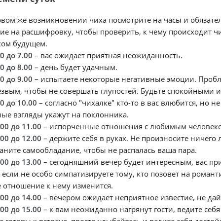
вом же возникновении чиха посмотрите на часы и обязател
е на расшифровку, чтобы проверить, к чему происходит чи
ком будущем.
00 до 7.00
– вас ожидает приятная неожиданность.
00 до 8.00
– день будет удачным.
00 до 9.00
– испытаете некоторые негативные эмоции. Пробл
езвым, чтобы не совершать глупостей. Будьте спокойными 
00 до 10.00
– согласно "чихалке" кто-то в вас влюбится, но 
ые взгляды укажут на поклонника.
.00 до 11.00
– испорченные отношения с любимым человеком 
.00 до 12.00
– держите себя в руках. Не произносите ничего
аните самообладание, чтобы не распалась ваша пара.
.00 до 13.00
– сегодняшний вечер будет интересным, вас приг
 если не особо симпатизируете тому, кто позовет на романт
 отношение к нему изменится.
.00 до 14.00
– вечером ожидает неприятное известие, не да
.00 до 15.00
– к вам неожиданно нагрянут гости, ведите себя