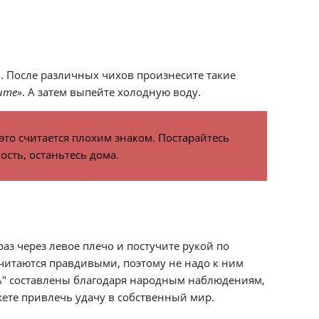
. После различных чихов произнесите такие
сите»
. А затем выпейте холодную воду.
 это считается плохим знаком. Постарайтесь
ость, останьтесь дома.
аз через левое плечо и постучите рукой по
читаются правдивыми, поэтому не надо к ним
\" составлены благодаря народным наблюдениям,
ете привлечь удачу в собственный мир.