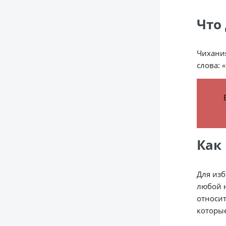
Что
Чихания
слова:
«
Как
Для изб
любой 
относи
которы