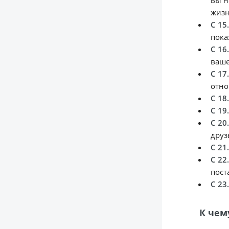
вы н
жизн
С 15
пока
С 16
ваше
С 17
отно
С 18
С 19
С 20
друз
С 21
С 22
пост
С 23
К чем