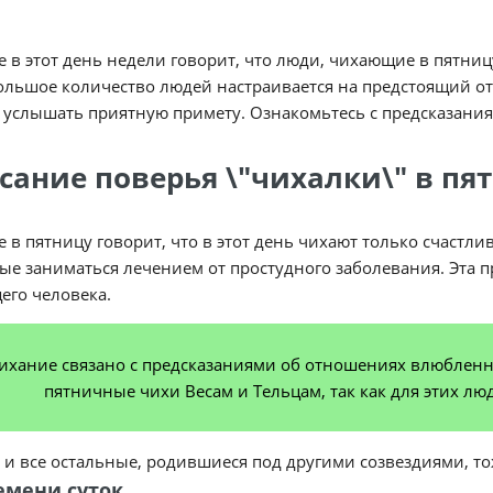
 в этот день недели говорит, что люди, чихающие в пятниц
ольшое количество людей настраивается на предстоящий о
услышать приятную примету. Ознакомьтесь с предсказаниям
сание поверья \"чихалки\" в пя
 в пятницу говорит, что в этот день чихают только счастлив
е заниматься лечением от простудного заболевания. Эта п
его человека.
ихание связано с предсказаниями об отношениях влюблен
пятничные чихи Весам и Тельцам, так как для этих л
и все остальные, родившиеся под другими созвездиями, то
емени суток