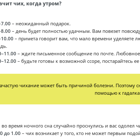
ачит чих, когда утром?
–7.00
– неожиданный подарок.
–8.00
– день будет полностью удачным. Вам повезет повсюду,
–10.00
– примета говорит вам, что мало времени уделяете л
дь.
0–11.00
– ждите письменное сообщение по почте. Любовное 
0–12.00
– будьте готовы к возможной ссоре, постарайтесь ее
ачастую чихание может быть причиной болезни. Поэтому сн
помощью к гадалка
 во время ночного сна случайно проснулись и вас одолел чи
00 до 1.00
– чих возникает у того, кто не может первым подо