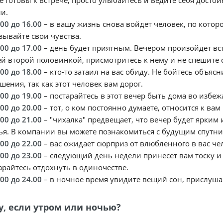
е готовы к встрече, просто улыбайтесь и ведите себя дост
и.
.00 до 16.00
– в вашу жизнь снова войдет человек, по которо
зывайте свои чувства.
.00 до 17.00
– день будет приятным. Вечером произойдет вс
й второй половинкой, присмотритесь к нему и не спешите 
.00 до 18.00
– кто-то затаил на вас обиду. Не бойтесь объя
шения, так как этот человек вам дорог.
.00 до 19.00
– постарайтесь в этот вечер быть дома во избе
.00 до 20.00
– тот, о ком постоянно думаете, относится к в
.00 до 21.00
– "чихалка" предвещает, что вечер будет ярким 
ья. В компании вы можете познакомиться с будущим спутн
.00 до 22.00
– вас ожидает сюрприз от влюбленного в вас че
.00 до 23.00
– следующий день недели принесет вам тоску и 
арайтесь отдохнуть в одиночестве.
.00 до 24.00
– в ночное время увидите вещий сон, прислушайт
у, если утром или ночью?