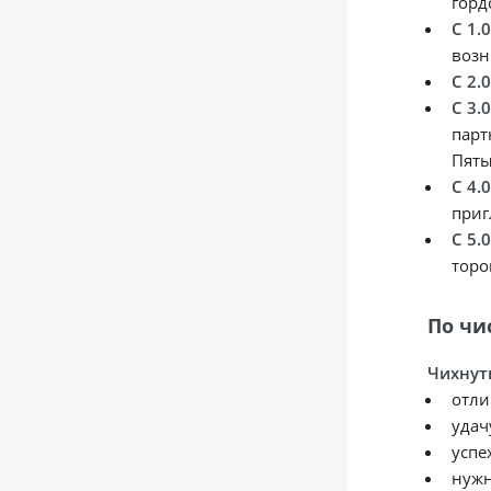
горд
С 1.
возн
С 2.
С 3.
парт
Пяты
С 4.
приг
С 5.
торо
По чи
Чихнут
отли
удач
успе
нужн