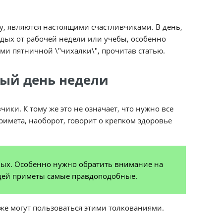
у, являются настоящими счастливчиками. В день,
тдых от рабочей недели или учебы, особенно
и пятничной \"чихалки\", прочитав статью.
тый день недели
чики. К тому же это не означает, что нужно все
римета, наоборот, говорит о крепком здоровье
ных. Особенно нужно обратить внимание на
юдей приметы самые правдоподобные.
же могут пользоваться этими толкованиями.