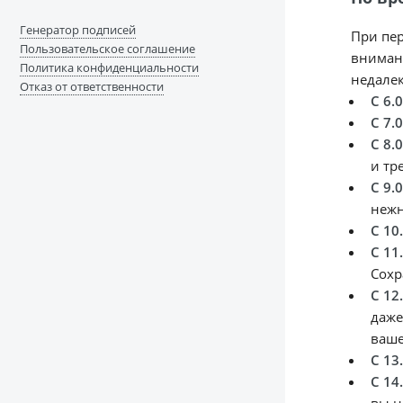
Генератор подписей
При пер
Пользовательское соглашение
внимани
Политика конфиденциальности
недале
Отказ от ответственности
С 6.
С 7.
С 8.
и тр
С 9.
нежн
С 10
С 11
Сохр
С 12
даже
ваше
С 13
С 14