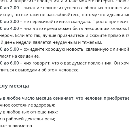
ость и попросите прощения, а иначе можете потерять свою 
00 до 2.00
– чихание приносит успех в любовных отношения
икнут, но все-таки не расслабляйтесь, потому что идеальн
00 до 3.00
– не переживайте из-за скандала. Просто принесите
00 до 4.00
– чих в это время может быть нехорошим знаком.
нером. Если это так, лучше признайтесь и скажите прямо в 
й день недели является неудачным и тяжелым.
00 до 5.00
– ожидайте хорошую новость, связанную с лично
ласят на свидание.
00 до 6.00
– чих говорит, что о вас думает поклонник. Он хоч
питься с выводами об этом человеке.
слу месяца
ь в любое число месяца означает, что человек приобретае
чное состояние здоровья;
у в любовных отношениях;
х в рабочей деятельности;
ые знакомства.