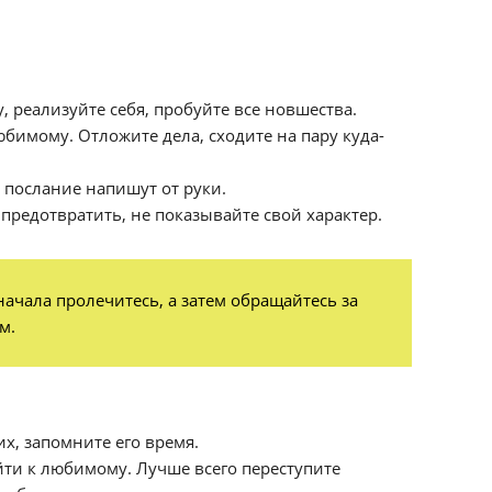
 реализуйте себя, пробуйте все новшества.
юбимому. Отложите дела, сходите на пару куда-
послание напишут от руки.
 предотвратить, не показывайте свой характер.
ачала пролечитесь, а затем обращайтесь за
м.
х, запомните его время.
йти к любимому. Лучше всего переступите