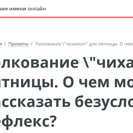
ние имени
онлайн
я
Приметы
Толкование \"чихалки\" для пятницы. О чем
ятницы. О чем м
ассказать безус
ефлекс?