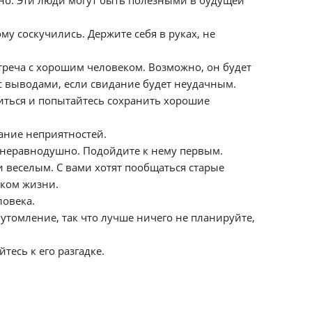
ойно. Эти люди могут быть полезными в будущей
му соскучились. Держите себя в руках, не
треча с хорошим человеком. Возможно, он будет
с выводами, если свидание будет неудачным.
сниться и попытайтесь сохранить хорошие
жание неприятностей.
ам неравнодушно. Подойдите к нему первым.
и веселым. С вами хотят пообщаться старые
иком жизни.
ловека.
утомление, так что лучше ничего не планируйте,
есь к его разгадке.