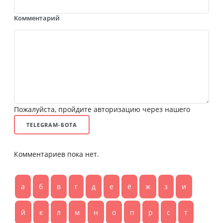
Комментарий
Пожалуйста, пройдите авторизацию через нашего
TELEGRAM-БОТА
Комментариев пока нет.
а
б
в
г
д
е
ё
ж
з
и
й
к
л
м
н
о
п
р
с
т