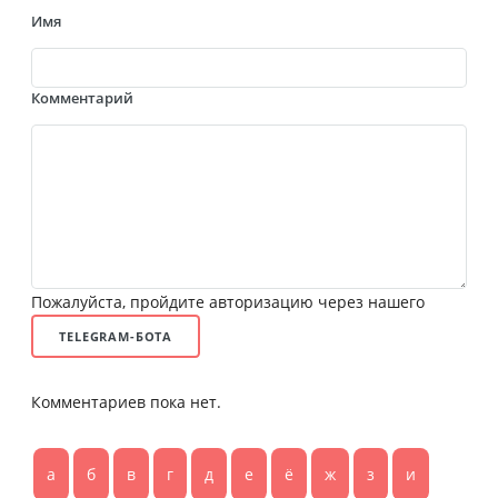
Имя
Комментарий
Пожалуйста, пройдите авторизацию через нашего
TELEGRAM-БОТА
Комментариев пока нет.
а
б
в
г
д
е
ё
ж
з
и