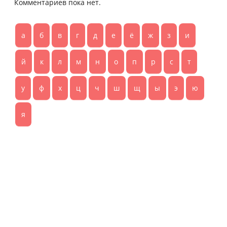
Комментариев пока нет.
а
б
в
г
д
е
ё
ж
з
и
й
к
л
м
н
о
п
р
с
т
у
ф
х
ц
ч
ш
щ
ы
э
ю
я