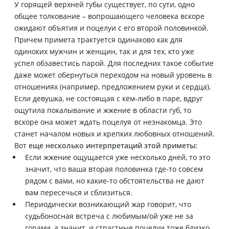
У горящей верхней губы существует, по сути, одно
общее толкование – вопрошающего человека вскоре
ожидают объятия и поцелуи с его второй половинкой.
Причем примета трактуется одинаково как для
одиноких мужчин и женщин, так и для тех, кто уже
успел обзавестись парой. Для последних такое событие
даже может обернуться переходом на новый уровень в
отношениях (например, предложением руки и сердца).
Если девушка, не состоящая с кем-либо в паре, вдруг
ощутила покалывание и жжение в области губ, то
вскоре она может ждать поцелуя от незнакомца. Это
станет началом новых и крепких любовных отношений.
Вот
еще несколько интерпретаций этой приметы:
Если жжение ощущается уже несколько дней, то это
значит, что ваша вторая половинка где-то совсем
рядом с вами, но какие-то обстоятельства не дают
вам пересечься и сблизиться.
Периодически возникающий жар говорит, что
судьбоносная встреча с любимым/ой уже не за
горами, а значит, и страстные поцелуи тоже близко.