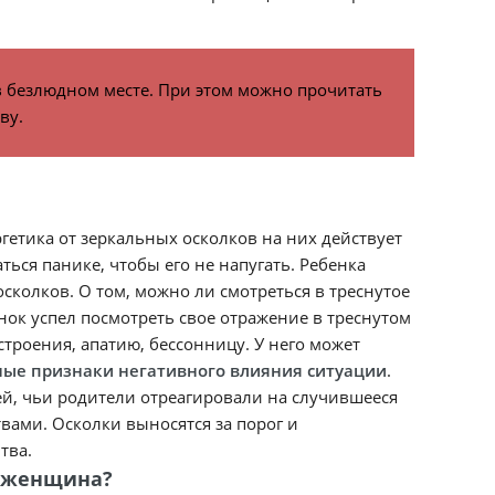
в безлюдном месте. При этом можно прочитать
ву.
ргетика от зеркальных осколков на них действует
ься панике, чтобы его не напугать. Ребенка
осколков. О том, можно ли смотреться в треснутое
нок успел посмотреть свое отражение в треснутом
строения, апатию, бессонницу. У него может
ные признаки негативного влияния ситуации
.
ей, чьи родители отреагировали на случившееся
ами. Осколки выносятся за порог и
тва.
и женщина?