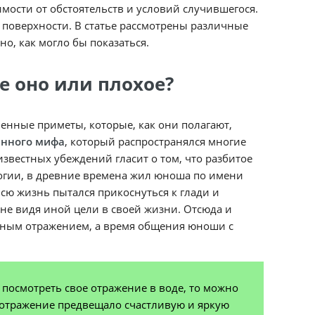
имости от обстоятельств и условий случившегося.
 поверхности. В статье рассмотрены различные
о, как могло бы показаться.
е оно или плохое?
бенные приметы, которые, как они полагают,
енного мифа
, который распространялся многие
звестных убеждений гласит о том, что разбитое
логии, в древние времена жил юноша по имени
всю жизнь пытался прикоснуться к глади и
, не видя иной цели в своей жизни. Отсюда и
льным отражением, а время общения юноши с
 посмотреть свое отражение в воде, то можно
ое отражение предвещало счастливую и яркую