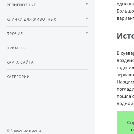
однозна
РЕЛИГИОЗНЫЕ
Большое
вариант
КЛИЧКИ ДЛЯ ЖИВОТНЫХ
Ист
ПРОЧИЕ
ПРИМЕТЫ
В суеве
воздейс
КАРТА САЙТА
годы ил
зеркало
КАТЕГОРИИ
Нарцисс
поглади
пошла о
водной 
Сп
п
© Значение имени.