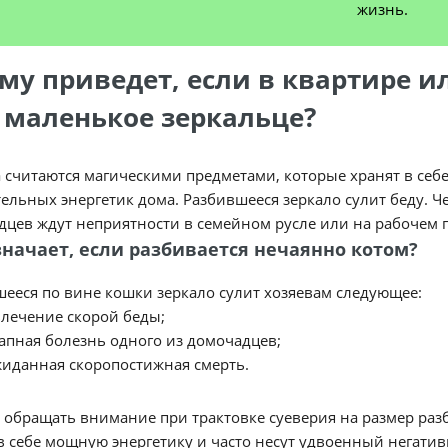
жизнь.
ему приведет, если в квартире и
 маленькое зеркальце?
 считаются магическими предметами, которые хранят в себе
ельных энергетик дома. Разбившееся зеркало сулит беду. Че
дцев ждут неприятности в семейном русле или на рабочем 
значает, если разбивается нечаянно котом?
ееся по вине кошки зеркало сулит хозяевам следующее:
лечение скорой беды;
апная болезнь одного из домочадцев;
иданная скоропостижная смерть.
 обращать внимание при трактовке суеверия на размер раз
в себе мощную энергетику и часто несут удвоенный негати