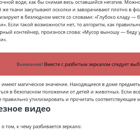
очной воде, как бы снимая весь оставшийся негатив. Можно
й же ткани закутывают осколки и заворачивают плотно в фо
изируют в безлюдном месте со словами: «Глубоко кладу — бед
и». Если такой возможности нет, то алгоритм, как правил
рный контейнер, произнося слова: «Мусор выношу — беду уй
и».
Внимание!
Вместе с разбитым зеркалом следует выб
а имеют магическое значение. Находящиеся в доме предме
ься в безопасном положении от детей и животных. Если все 
е правильно утилизировать и прочитать соответствующие м
езное видео
 о том, к чему разбивается зеркало: