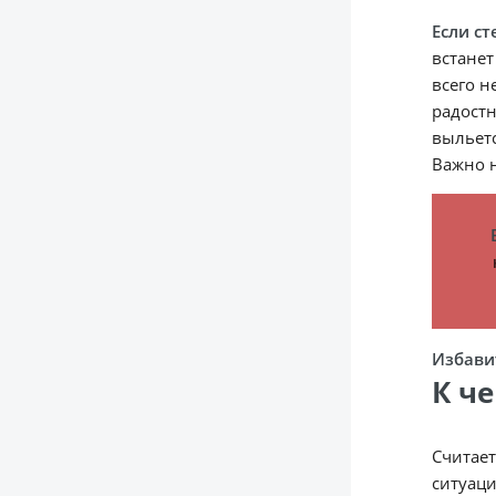
Если ст
встанет
всего н
радостн
выльетс
Важно н
Избавит
К ч
Считает
ситуаци