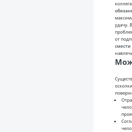
коллега
обязан
максима
удачу. 
проблем
от под
смести
навлечь
Мож
Существ
осколки
поверх
Отра
чело
проя
Согл
чело