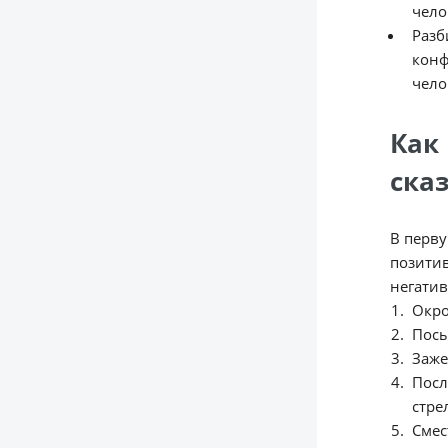
чело
Разб
конф
чело
Как
ска
В перву
позитив
негатив
Окро
Посы
Заже
Посл
стре
Смес