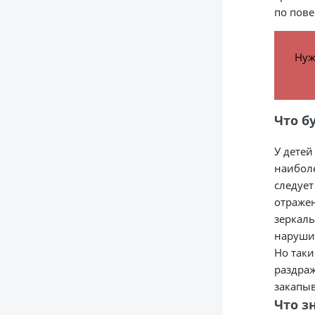
по пове
Нуж
Что б
У детей
наиболе
следует
отражен
зеркаль
нарушит
Но таки
раздраж
закапыв
Что з