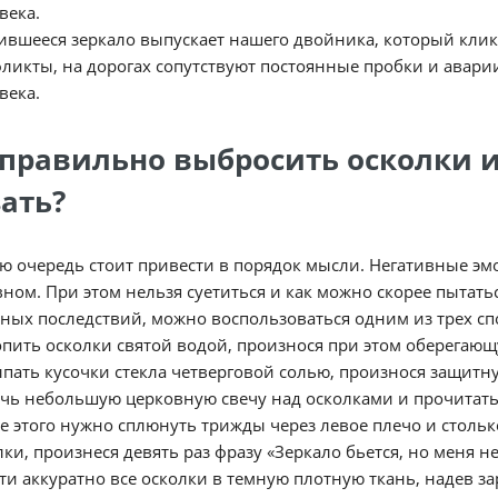
века.
ившееся зеркало выпускает нашего двойника, который клик
ликты, на дорогах сопутствуют постоянные пробки и авари
века.
 правильно выбросить осколки и
зать?
ю очередь стоит привести в порядок мысли. Негативные эмо
ном. При этом нельзя суетиться и как можно скорее пытатьс
ных последствий, можно воспользоваться одним из трех сп
пить осколки святой водой, произнося при этом оберегающ
пать кусочки стекла четверговой солью, произнося защитн
чь небольшую церковную свечу над осколками и прочитать м
е этого нужно сплюнуть трижды через левое плечо и стольк
лки, произнеся девять раз фразу «Зеркало бьется, но меня не
ти аккуратно все осколки в темную плотную ткань, надев за