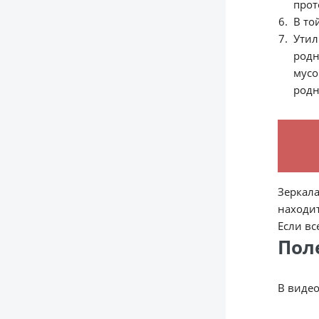
прот
В то
Утил
родн
мусо
родн
Зеркал
находит
Если вс
Пол
В видео