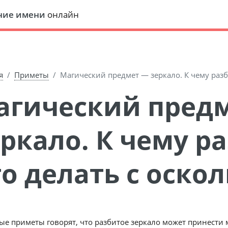
ние имени
онлайн
я
Приметы
Магический предмет — зеркало. К чему разб
ркало. К чему р
то делать с оско
е приметы говорят, что разбитое зеркало может принести мн