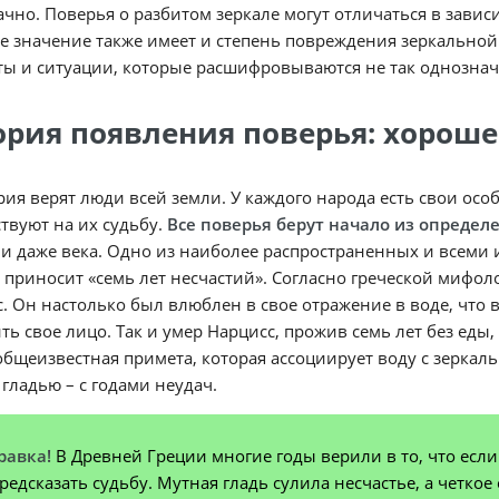
чно. Поверья о разбитом зеркале могут отличаться в завис
 значение также имеет и степень повреждения зеркальной
ы и ситуации, которые расшифровываются не так однозначн
ория появления поверья: хороше
рия верят люди всей земли. У каждого народа есть свои осо
твуют на их судьбу.
Все поверья берут начало из определ
и даже века. Одно из наиболее распространенных и всеми и
 приносит «семь лет несчастий». Согласно греческой мифо
. Он настолько был влюблен в свое отражение в воде, что 
ть свое лицо. Так и умер Нарцисс, прожив семь лет без еды
бщеизвестная примета, которая ассоциирует воду с зерка
гладью – с годами неудач.
равка!
В Древней Греции многие годы верили в то, что если
редсказать судьбу. Мутная гладь сулила несчастье, а четк