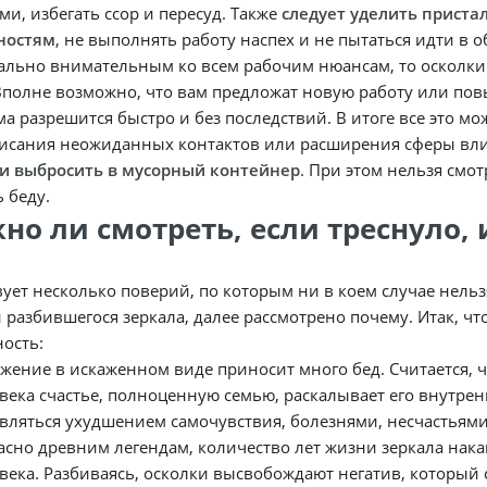
ми, избегать ссор и пересуд. Также
следует уделить прист
ностям
, не выполнять работу наспех и не пытаться идти в
льно внимательным ко всем рабочим нюансам, то осколки 
Вполне возможно, что вам предложат новую работу или по
а разрешится быстро и без последствий. В итоге все это 
писания неожиданных контактов или расширения сферы вли
 и выбросить в мусорный контейнер
. При этом нельзя смот
 беду.
но ли смотреть, если треснуло, 
ует несколько поверий, по которым ни в коем случае нельз
 разбившегося зеркала, далее рассмотрено почему. Итак, чт
ность:
жение в искаженном виде приносит много бед. Считается, ч
века счастье, полноценную семью, раскалывает его внутрен
вляться ухудшением самочувствия, болезнями, несчастьям
асно древним легендам, количество лет жизни зеркала нак
века. Разбиваясь, осколки высвобождают негатив, который 