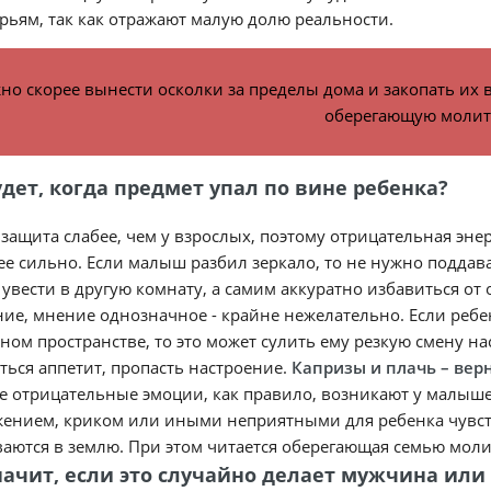
рьям, так как отражают малую долю реальности.
но скорее вынести осколки за пределы дома и закопать их 
оберегающую молит
удет, когда предмет упал по вине ребенка?
 защита слабее, чем у взрослых, поэтому отрицательная эне
е сильно. Если малыш разбил зеркало, то не нужно поддават
 увести в другую комнату, а самим аккуратно избавиться от 
ие, мнение однозначное - крайне нежелательно. Если ребе
ном пространстве, то это может сулить ему резкую смену на
ься аппетит, пропасть настроение.
Капризы и плачь – вер
е отрицательные эмоции, как правило, возникают у малыш
ением, криком или иными неприятными для ребенка чувств
аются в землю. При этом читается оберегающая семью моли
начит, если это случайно делает мужчина ил