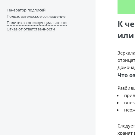
Генератор подписей
Пользовательское соглашение
К ч
Политика конфиденциальности
Отказ от ответственности
или
Зеркала
отрицат
Домоча
Что о
Разбивш
прив
внез
неож
Следует
хранят 