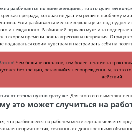
екло разбивается по вине женщины, то это сулит ей конф
 крепкая преграда, которая не даст им решить проблему ми
егатива. Если разбивается мелкое зеркальце из-под пудрени
ого и нежданного. Разбивший зеркало мужчина подвергаетс
я в скором времени волна агрессии и неприятия. Отрицате
е поддаваться своим чувствам и настраивать себя на позит
Важно!
Чем больше осколков, тем более негативна трактовка
кусочек без трещин, оставшийся неповрежденным, то это г
действий.
ься от стекла нужно сразу же
. Для этого его выметают ве
ему это может случиться на рабо
ся, что разбившееся на рабочем месте зеркало является 
ях или неприятностях, связанных с должностными обязанно