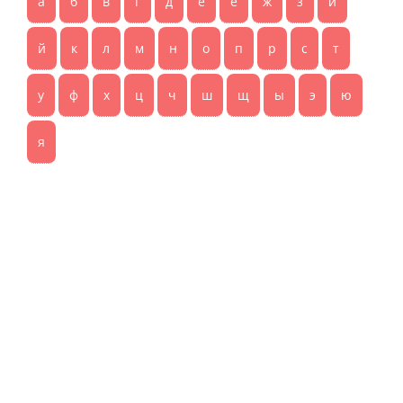
а
б
в
г
д
е
ё
ж
з
и
й
к
л
м
н
о
п
р
с
т
у
ф
х
ц
ч
ш
щ
ы
э
ю
я