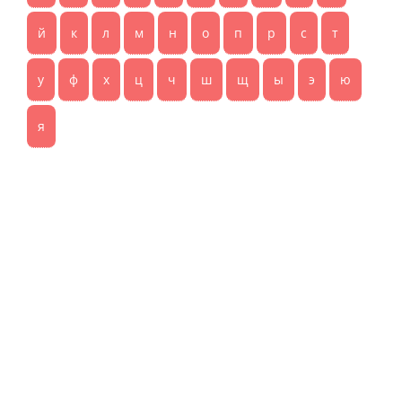
й
к
л
м
н
о
п
р
с
т
у
ф
х
ц
ч
ш
щ
ы
э
ю
я