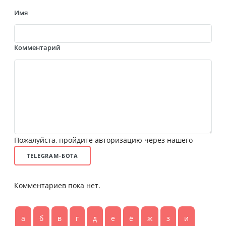
Имя
Комментарий
Пожалуйста, пройдите авторизацию через нашего
TELEGRAM-БОТА
Комментариев пока нет.
а
б
в
г
д
е
ё
ж
з
и