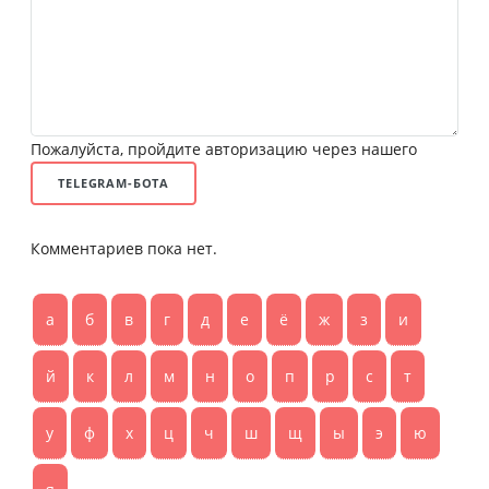
Пожалуйста, пройдите авторизацию через нашего
TELEGRAM-БОТА
Комментариев пока нет.
а
б
в
г
д
е
ё
ж
з
и
й
к
л
м
н
о
п
р
с
т
у
ф
х
ц
ч
ш
щ
ы
э
ю