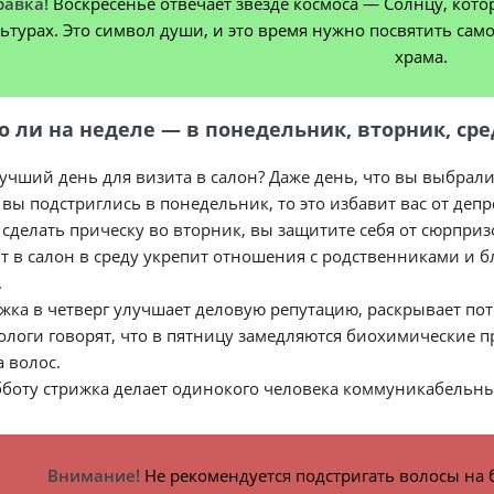
равка!
Воскресенье отвечает звезде космоса — Солнцу, кот
ьтурах. Это символ души, и это время нужно посвятить са
храма.
 ли на неделе — в понедельник, вторник, сред
учший день для визита в салон? Даже день, что вы выбрали
 вы подстриглись в понедельник, то это избавит вас от деп
 сделать прическу во вторник, вы защитите себя от сюрприз
т в салон в среду укрепит отношения с родственниками и 
.
жка в четверг улучшает деловую репутацию, раскрывает пот
ологи говорят, что в пятницу замедляются биохимические п
а волос.
бботу стрижка делает одинокого человека коммуникабельны
Внимание!
Не рекомендуется подстригать волосы на 