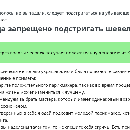
волосы не выпадали, следует подстригаться на убывающе
нее.
да запрещено подстригать шеве
ерез волосы человек получает положительную энергию из Ко
рическа не только украшала, но и была полезной в разли
ленные приметы:
рите положительного парикмахера, так как во время проце
на жизнь может измениться к лучшему.
мендуем выбрать мастера, который имеет одинаковый возра
ессионалом.
уверенных в себе людей подходит молодой парикмахер, кот
нта.
 вы наделены талантом, то не спешите себя стричь. Есть пр