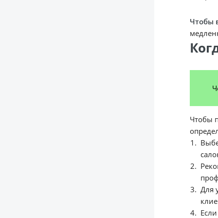
Чтобы 
медлен
Ког
Ч
Чтобы п
опреде
Выбе
сало
Реко
проф
Для 
клие
Если