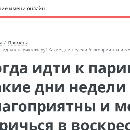
ние имени
онлайн
я
Приметы
а идти к парикмахеру? Какие дни недели благоприятны и мо
акие дни недели
лагоприятны и м
ричься в воскре