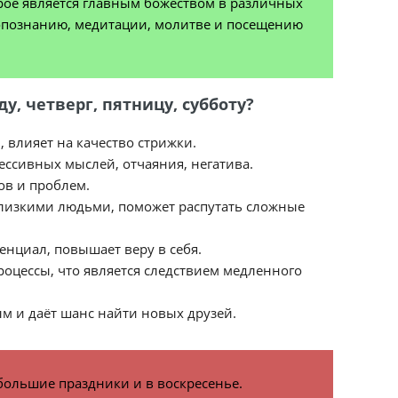
орое является главным божеством в различных
мопознанию, медитации, молитве и посещению
у, четверг, пятницу, субботу?
, влияет на качество стрижки.
рессивных мыслей, отчаяния, негатива.
ов и проблем.
близкими людьми, поможет распутать сложные
енциал, повышает веру в себя.
роцессы, что является следствием медленного
м и даёт шанс найти новых друзей.
большие праздники и в воскресенье.