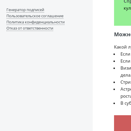
Сп
кул
Генератор подписей
Пользовательское соглашение
Политика конфиденциальности
Отказ от ответственности
Можно
Какой л
Если
Если
Визи
дела
Стри
Астр
рост
В су