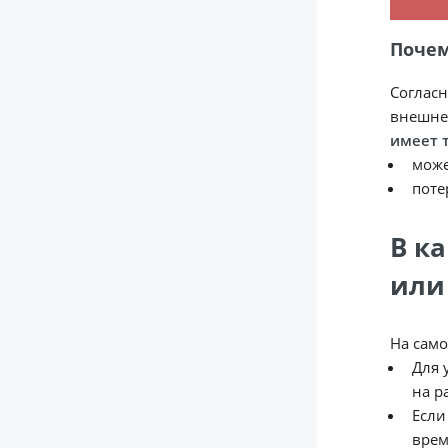
Почем
Согласн
внешнем
имеет 
може
поте
В к
или
На само
Для 
на р
Если
врем