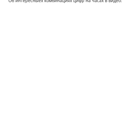
Об интересныех комбинациях цифр на часах в видео: