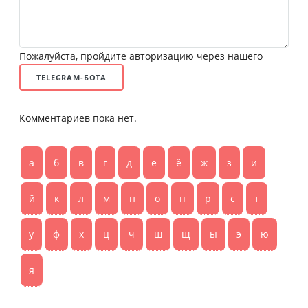
Пожалуйста, пройдите авторизацию через нашего
TELEGRAM-БОТА
Комментариев пока нет.
а
б
в
г
д
е
ё
ж
з
и
й
к
л
м
н
о
п
р
с
т
у
ф
х
ц
ч
ш
щ
ы
э
ю
я