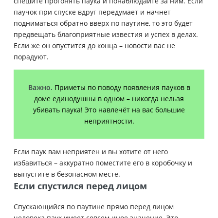
спешите прогонять паука и понаблюдайте за ним. Если
паучок при спуске вдруг передумает и начнет
подниматься обратно вверх по паутине, то это будет
предвещать благоприятные известия и успех в делах.
Если же он опустится до конца – новости вас не
порадуют.
Важно.
Приметы по поводу появления пауков в
доме единодушны в одном – никогда нельзя
убивать паука! Это навлечёт на вас большие
неприятности.
Если паук вам неприятен и вы хотите от него
избавиться – аккуратно поместите его в коробочку и
выпустите в безопасном месте.
Если спустился перед лицом
Спускающийся по паутине прямо перед лицом
человека паук имеет совсем иное значение. Это