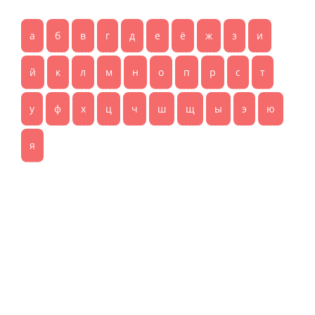
а
б
в
г
д
е
ё
ж
з
и
й
к
л
м
н
о
п
р
с
т
у
ф
х
ц
ч
ш
щ
ы
э
ю
я