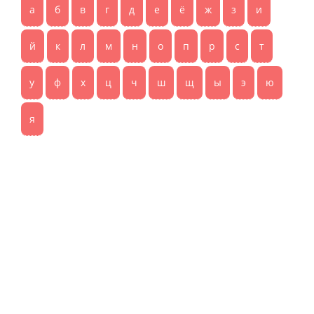
а
б
в
г
д
е
ё
ж
з
и
й
к
л
м
н
о
п
р
с
т
у
ф
х
ц
ч
ш
щ
ы
э
ю
я