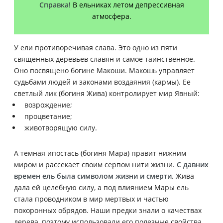
Справка!
В ельниках летом депрессивная
атмосфера.
У ели противоречивая слава. Это одно из пяти
священных деревьев славян и самое таинственное.
Оно посвящено богине Макоши.
Макошь управляет
судьбами людей и законами воздаяния (кармы). Ее
светлый лик (богиня Жива) контролирует мир Явный:
возрождение;
процветание;
животворящую силу.
А темная ипостась (богиня Мара) правит нижним
миром и рассекает своим серпом нити жизни.
С давних
времен ель была символом жизни и смерти
. Жива
дала ей целебную силу, а под влиянием Мары ель
стала проводником в мир мертвых и частью
похоронных обрядов. Наши предки знали о качествах
дерева, поэтому использовали его полезные свойства,