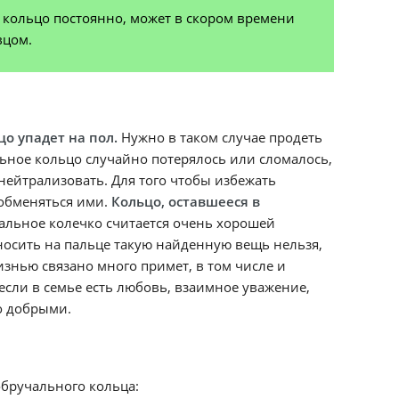
ое кольцо постоянно, может в скором времени
вцом.
о упадет на пол.
Нужно в таком случае продеть
альное кольцо случайно потерялось или сломалось,
 нейтрализовать. Для того чтобы избежать
 обменяться ими.
Кольцо, оставшееся в
чальное колечко считается очень хорошей
носить на пальце такую найденную вещь нельзя,
изнью связано много примет, в том числе и
если в семье есть любовь, взаимное уважение,
о добрыми.
обручального кольца: