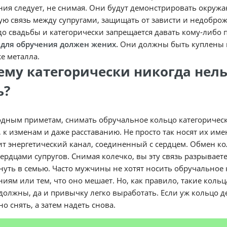
ия следует, не снимая. Они будут демонстрировать окруж
ю связь между супругами, защищать от зависти и недоброж
о свадьбы и категорически запрещается давать кому-либо 
 для обручения должен жених.
Они должны быть куплены в 
же металла.
ему категорически никогда нельз
ь?
дным приметам, снимать обручальное кольцо категорически
, к изменам и даже расставанию. Не просто так носят их им
т энергетический канал, соединенный с сердцем. Обмен ко
ердцами супругов. Снимая колечко, вы эту связь разрывает
уть в семью. Часто мужчины не хотят носить обручальное 
иям или тем, что оно мешает. Но, как правило, такие коль
должны, да и привычку легко выработать. Если уж кольцо 
о снять, а затем надеть снова.