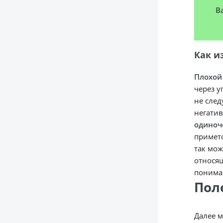
В
Как и
Плохой
через у
не след
негатив
одиноч
примето
так мож
относящ
пониман
Пол
Далее м