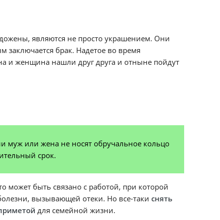
дожены, являются не просто украшением. Они
м заключается брак. Надетое во время
ина и женщина нашли друг друга и отныне пойдут
ли муж или жена не носят обручальное кольцо
ительный срок.
это может быть связано с работой, при которой
болезни, вызывающей отеки. Но все-таки
снять
 приметой
для семейной жизни.