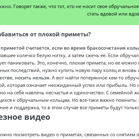
ажно.
Говорят также, что тот, кто не носит свое обручальн
стать вдовой или вдо
збавиться от плохой приметы?
 приметой считается, если во время бракосочетания кольц
павшее колечко белую нитку, а затем сжечь ее. Если обруч
ует паниковать. Это, конечно, плохая примета, но ее можно
ных последствий, нужно купить новую пару колец и вновь
естве, носить нельзя.
А вот найти потерянное кем-то обру
й, которая означает неожиданный успех или прибыль. Но 
но на себя навлечь несчастья и одиночество. С семейной ж
ихся к обручальным кольцам. Но все-таки важно помнить: 
ие и поддержка, то в этом случае все приметы будут тольк
езное видео
ожно посмотреть видео о приметах, связанных со снятием 