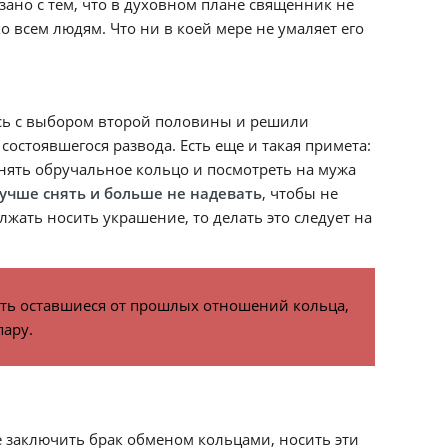
ано с тем, что в духовном плане священник не
 всем людям. Что ни в коей мере не умаляет его
ись с выбором второй половины и решили
состоявшегося развода. Есть еще и такая примета:
 снять обручальное кольцо и посмотреть на мужа
 лучше снять и больше не надевать
, чтобы не
лжать носить украшение, то делать это следует на
ать оставшиеся от прошлых отношений кольца,
пару.
е заключить брак обменом кольцами, носить эти