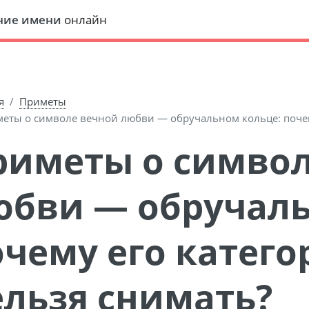
ние имени
онлайн
я
Приметы
еты о символе вечной любви — обручальном кольце: почем
юбви — обручаль
очему его катег
ельзя снимать?