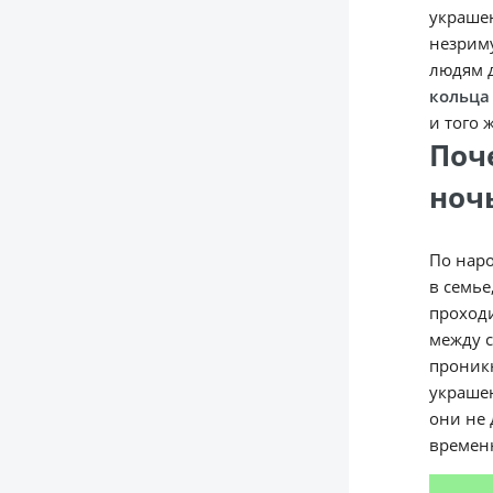
украшен
незриму
людям д
кольца
и того 
Поч
ноч
По наро
в семье
проходи
между с
проникн
украшен
они не 
временн