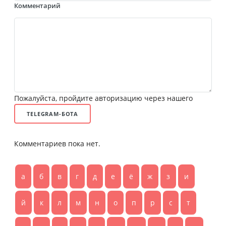
Комментарий
Пожалуйста, пройдите авторизацию через нашего
TELEGRAM-БОТА
Комментариев пока нет.
а
б
в
г
д
е
ё
ж
з
и
й
к
л
м
н
о
п
р
с
т