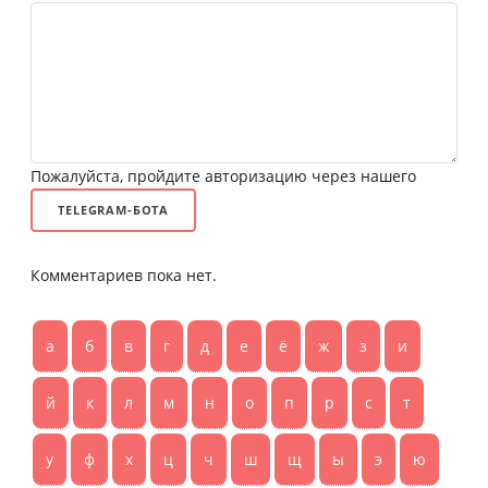
Пожалуйста, пройдите авторизацию через нашего
TELEGRAM-БОТА
Комментариев пока нет.
а
б
в
г
д
е
ё
ж
з
и
й
к
л
м
н
о
п
р
с
т
у
ф
х
ц
ч
ш
щ
ы
э
ю