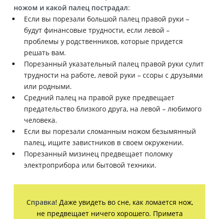
ножом и какой палец пострадал
:
Если вы порезали большой палец правой руки –
будут финансовые трудности, если левой –
проблемы у родственников, которые придется
решать вам.
Порезанный указательный палец правой руки сулит
трудности на работе, левой руки – ссоры с друзьями
или родными.
Средний палец на правой руке предвещает
предательство близкого друга, на левой – любимого
человека.
Если вы порезали сломанным ножом безымянный
палец, ищите завистников в своем окружении.
Порезанный мизинец предвещает поломку
электроприбора или бытовой техники.
Справка
! Даже увидеть во сне, как ломается нож,
не предвещает ничего хорошего. Примета