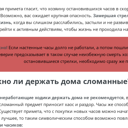
я примета гласит, что хозяину остановившихся часов в ск
 Возможно, вас ожидает крупная опасность.
Замершая стре
жизнь
, когда вы слишком расслабились, застыли и не разви
рейти к активным действиям, чтобы жизнь не проходила н
но!
Если настенные часы долго не работали, а потом пошли 
еверие предсказывает в таком случае неизбежную смерть х
остановившиеся стрелки, необходимо сразу же п
но ли держать дома сломанные
неработающие ходики держать дома не рекомендуется
,
ломанный предмет приносит хаос и раздор. Часы же спосо
Существует примета, что с покупки новых часов можно начат
 лучшее, то таким символическим способом возможно повл
и часиков: