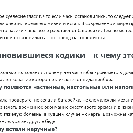
е суеверие гласит, что если часы остановились, то следует
м очертил время его жизни и встал. В современном мире п
что часики чаще всего работают от батарейки. Тем не мене
и они остановились – это повод насторожиться.
ановившиеся ходики – к чему эт
сколько толкований, почему нельзя чтобы хронометр в доме
а
, толкование которой отличается от вида прибора.
у ломаются настенные, настольные или напо
ала проверьте, не села ли батарейка, не сломался ли механ
значать временное окончание счастливого времени в жизни
: тяжелую болезнь, в худшем случае – смерть. Возможны кат
ние, ураган, другие беды.
у встали наручные?