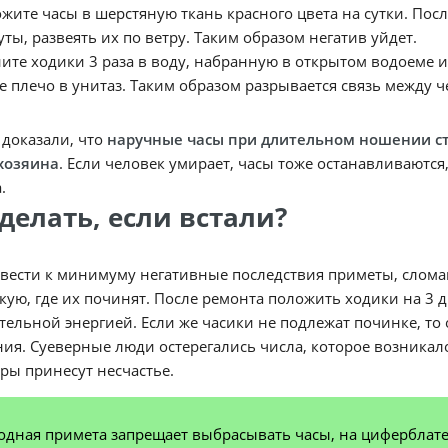
жите часы в шерстяную ткань красного цвета на сутки. Посл
уты, развеять их по ветру. Таким образом негатив уйдет.
ите ходики 3 раза в воду, набранную в открытом водоеме ил
е плечо в унитаз. Таким образом разрывается связь между 
доказали, что
наручные часы при длительном ношении ст
 хозяина
. Если человек умирает, часы тоже останавливаются
.
делать, если встали?
свести к минимуму негативные последствия приметы, слом
кую, где их починят. После ремонта положить ходики на 3 д
ельной энергией. Если же часики не подлежат починке, то 
ия. Суеверные люди остерегались числа, которое возникало
ры принесут несчастье.
одная примета запрещает выбрасывать часы, на циферблате 