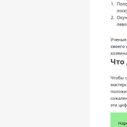
Поло
лоск
Окун
лево
Ученые 
своего
хозяина
Что 
Чтобы 
мастерс
положит
сожален
эти циф
Нар