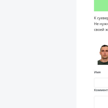
К суеве
Не нужн
своей ж
Имя
Коммен