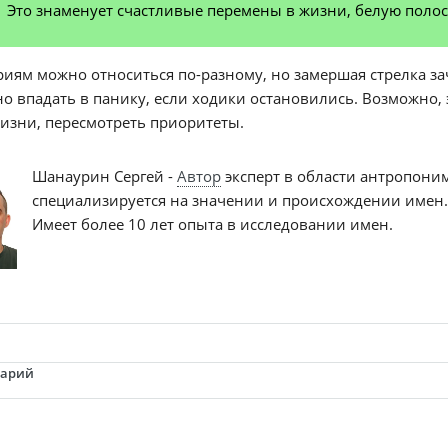
Это знаменует счастливые перемены в жизни, белую полосу
риям можно относиться по-разному, но замершая стрелка за
о впадать в панику, если ходики остановились. Возможно, э
изни, пересмотреть приоритеты.
Шанаурин Сергей -
Автор
эксперт в области антропони
специализируется на значении и происхождении имен
Имеет более 10 лет опыта в исследовании имен.
тарий