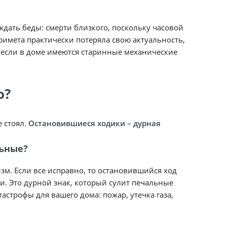
 ждать беды: смерти близкого, поскольку часовой
римета практически потеряла свою актуальность,
е если в доме имеются старинные механические
о?
 стоял.
Остановившиеся ходики – дурная
льные?
изм. Если все исправно, то остановившийся ход
. Это дурной знак, который сулит печальные
астрофы для вашего дома: пожар, утечка газа,