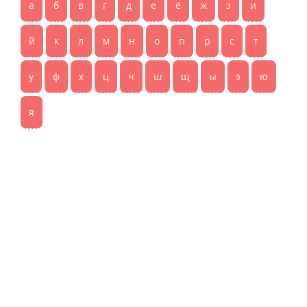
а
б
в
г
д
е
ё
ж
з
и
й
к
л
м
н
о
п
р
с
т
у
ф
х
ц
ч
ш
щ
ы
э
ю
я