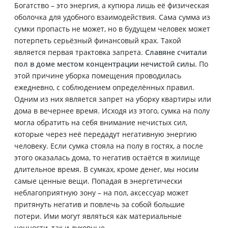
Богатство – это энергия, а купюра лишь её физическая
оболочка для удобного взаимодействия. Сама сумма из
сумки пропасть не может, но в будущем человек может
потерпеть серьёзный финансовый крах. Такой
является первая трактовка запрета.
Славяне считали
пол в доме местом концентрации нечистой силы
. По
этой причине уборка помещения проводилась
ежедневно, с соблюдением определённых правил.
Одним из них является запрет на уборку квартиры или
дома в вечернее время.
Исходя из этого, сумка на полу
могла обратить на себя внимание нечистых сил,
которые через неё передадут негативную энергию
человеку. Если сумка стояла на полу в гостях, а после
этого оказалась дома, то негатив остаётся в жилище
длительное время. В сумках, кроме денег, мы носим
самые ценные вещи. Попадая в энергетически
неблагоприятную зону – на пол, аксессуар может
притянуть негатив и повлечь за собой большие
потери. Ими могут являться как материальные
ценности, так и духовные.