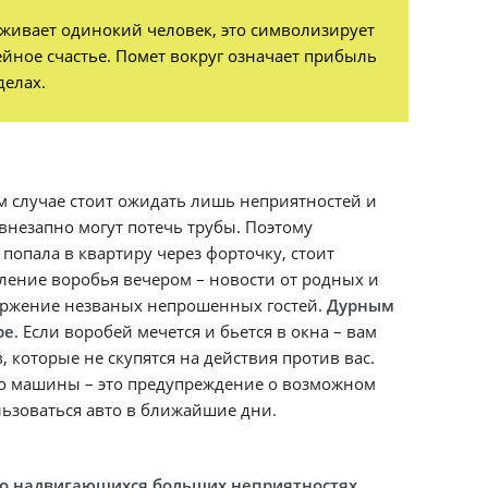
роживает одинокий человек, это символизирует
йное счастье. Помет вокруг означает прибыль
делах.
ом случае стоит ожидать лишь неприятностей и
внезапно могут потечь трубы. Поэтому
попала в квартиру через форточку, стоит
вление воробья вечером – новости от родных и
оржение незваных непрошенных гостей.
Дурным
ре
. Если воробей мечется и бьется в окна – вам
 которые не скупятся на действия против вас.
кно машины – это предупреждение о возможном
льзоваться авто в ближайшие дни.
ть о надвигающихся больших неприятностях
.