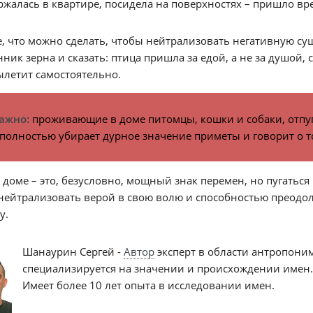
ржалась в квартире, посидела на поверхностях – пришло в
, что можно сделать, чтобы нейтрализовать негативную су
ник зерна и сказать: птица пришла за едой, а не за душой, 
ылетит самостоятельно.
ажно:
проживающие в доме питомцы, кошки и собаки, отпуги
полностью убирает дурное значение приметы и говорит о то
 доме – это, безусловно, мощный знак перемен, но пугатьс
ейтрализовать верой в свою волю и способностью преодолев
у.
Шанаурин Сергей -
Автор
эксперт в области антропони
специализируется на значении и происхождении имен
Имеет более 10 лет опыта в исследовании имен.