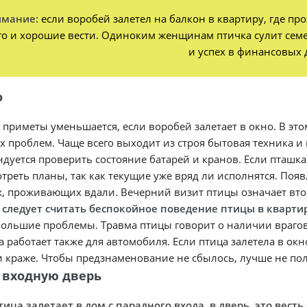
имание:
если воробей залетел на балкон в квартиру, где п
го и хорошие вести. Одиноким женщинам птичка сулит семе
и успех в финансовых 
о
 приметы уменьшается, если воробей залетает в окно. В эт
 проблем. Чаще всего выходит из строя бытовая техника и 
дуется проверить состояние батарей и кранов. Если пташка 
треть планы, так как текущие уже вряд ли исполнятся. Поя
х, проживающих вдали. Вечерний визит птицы означает вт
 следует считать беспокойное поведение птицы в кварти
большие проблемы. Травма птицы говорит о наличии врагов,
 работает также для автомобиля. Если птица залетела в о
 краже. Чтобы предзнаменование не сбылось, лучше не по
 входную дверь
тица залетает в дом с парадного входа, в дверь, это вес