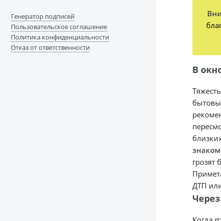
Вн
Генератор подписей
бла
Пользовательское соглашение
Политика конфиденциальности
Отказ от ответственности
В окн
Тяжесть
бытовых
рекомен
пересмо
близки
знаком
грозят 
Примета
ДТП или
Через
Когда
п