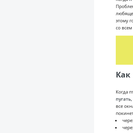
Проблем
любящег
этому г
со всем
Как
Когда п
пугать,
все окн
покинет
чере
чере