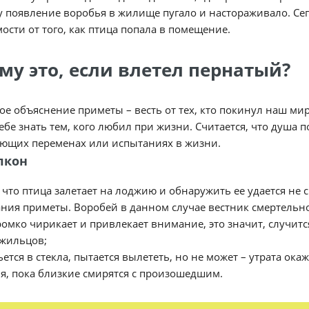
 появление воробья в жилище пугало и настораживало. Сег
ости от того, как птица попала в помещение.
ему это, если влетел пернатый?
е объяснение приметы – весть от тех, кто покинул наш мир
себе знать тем, кого любил при жизни. Считается, что душа 
ающих переменах или испытаниях в жизни.
лкон
 что птица залетает на лоджию и обнаружить ее удается не
ния приметы. Воробей в данном случае вестник смертельно
ромко чирикает и привлекает внимание, это значит, случит
жильцов;
ьется в стекла, пытается вылететь, но не может – утрата ока
я, пока близкие смирятся с произошедшим.