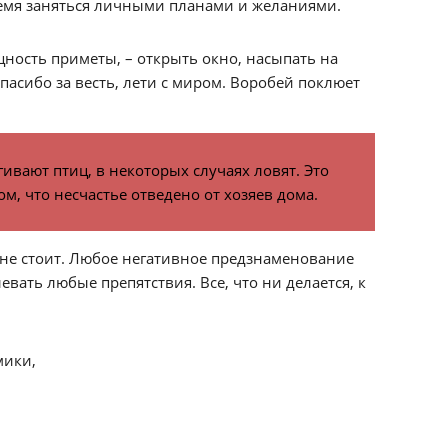
ремя заняться личными планами и желаниями.
щность приметы, – открыть окно, насыпать на
спасибо за весть, лети с миром. Воробей поклюет
вают птиц, в некоторых случаях ловят. Это
м, что несчастье отведено от хозяев дома.
я не стоит. Любое негативное предзнаменование
ать любые препятствия. Все, что ни делается, к
мики,
.