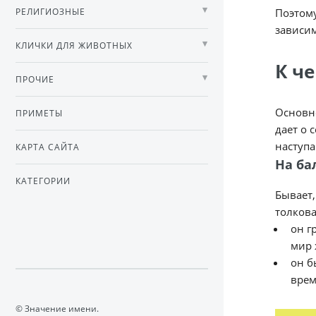
РЕЛИГИОЗНЫЕ
Поэтому
зависим
КЛИЧКИ ДЛЯ ЖИВОТНЫХ
К ч
ПРОЧИЕ
Основно
ПРИМЕТЫ
дает о 
наступ
КАРТА САЙТА
На ба
КАТЕГОРИИ
Бывает,
толкова
он г
мир 
он б
врем
© Значение имени.