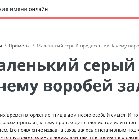
ние имени
онлайн
я
Приметы
Маленький серый предвестник. К чему воро
чему воробей за
их времен вторжение птиц в дом несло особый смысл. И п
 рассматривают, к чему происходит явление той или иной 
ем. Его появление издавна связывалось с негативным под
 что шустрые создания досаждали там, где произошло распя