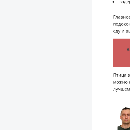
заде
Главное
подокон
еду и в
В
Птица в
можно н
лучшем