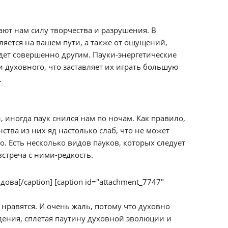
ют нам силу творчества и разрушения. В
вляется на вашем пути, а также от ощущений,
удет совершенно другим. Пауки-энергетические
и духовного, что заставляет их играть большую
.
, иногда паук снился нам по ночам. Как правило,
ства из них яд настолько слаб, что не может
о. Есть несколько видов пауков, которых следует
встреча с ними-редкость.
ова[/caption] [caption id="attachment_7747"
 нравятся. И очень жаль, потому что духовно
дения, сплетая паутину духовной эволюции и