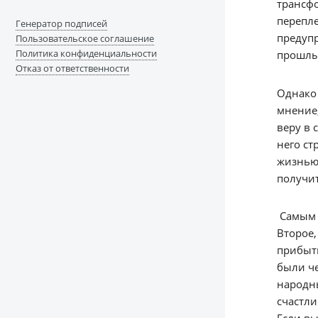
трансфо
перепле
Генератор подписей
предупр
Пользовательское соглашение
Политика конфиденциальности
прошлы
Отказ от ответственности
Однако 
мнение,
веру в 
него ст
жизнью.
получит
Самым и
Второе,
прибыт
были че
народн
счастли
Если вы