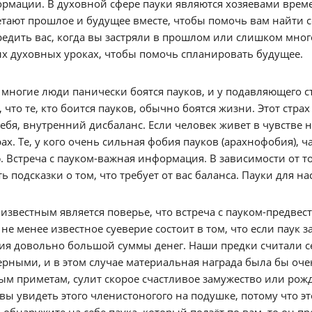
рмации. В духовной сфере пауки являются хозяевами време
тают прошлое и будущее вместе, чтобы помочь вам найти с
едить вас, когда вы застряли в прошлом или слишком мног
х духовных уроках, чтобы помочь спланировать будущее.
многие люди панически боятся пауков, и у подавляющего ст
 что те, кто боится пауков, обычно боятся жизни. Этот стр
себя, внутренний дисбаланс. Если человек живет в чувстве 
рах. Те, у кого очень сильная фобия пауков (арахнофобия), ч
 Встреча с пауком-важная информация. В зависимости от тог
ь подсказки о том, что требует от вас баланса. Пауки для н
звестным является поверье, что встреча с пауком-предвест
 не менее известное суеверие состоит в том, что если паук з
ия довольно большой суммы денег. Наши предки считали с
рными, и в этом случае материальная награда была бы оче
ым приметам, сулит скорое счастливое замужество или ро
вы увидеть этого членистоногого на подушке, потому что это
 обнаружите на себе паука, который ползёт по вам, то он п