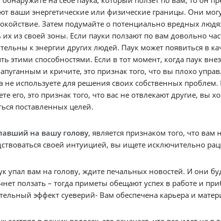
ют ваши энергетические или физические границы. Они могу
окойствие. Затем подумайте о потенциально вредных людях
 их из своей зоны. Если пауки ползают по вам довольно част
тельны к энергии других людей. Паук может появиться в ка
ть этими способностями. Если в тот момент, когда паук внез
апуганным и кричите, это признак того, что вы плохо управ
а не используете для решения своих собственных проблем. 
ете его, это признак того, что вас не отвлекают другие, вы 
ься поставленных целей.
упавший на вашу голову
, является признаком того, что вам
дствоваться своей интуицией, вы ищете исключительно ра
ук упал вам на голову, ждите печальных новостей. И они бу
чнет ползать – тогда приметы обещают успех в работе и пр
ельный эффект суеверий- Вам обеспечена карьера и матер
ук застрял в ваших волосах, это означает, что все идет не