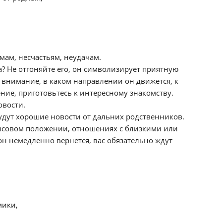
мам, несчастьям, неудачам.
ца? Не отгоняйте его, он символизирует приятную
 внимание, в каком направлении он движется, к
ение, приготовьтесь к интересному знакомству.
овости.
-будут хорошие новости от дальних родственников.
ансовом положении, отношениях с близкими или
он немедленно вернется, вас обязательно ждут
мики,
.