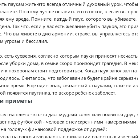
ть паукам жить-это всегда отличный духовный урок, чтобы 
ланете. Поэтому лучше оставить его в покое, а если вы прос
я ему вреда. Помните, каждый паук, которого вы убиваете, 
ена. Так что, если у вас есть желание убить пауков, это пр
. Что вы живете в дисгармонии, страхе, вы управляетесь от
м угрозы и бессилия.
, есть суеверия, согласно которым пауки приносят несчасть
осле уборки дома, в семье скоро произойдет трагедия. В нек
 и к похоронам стоит подготовиться. Когда паук заползал н
одилось. Считалось, что заболевание будет крайне серьезн
ное время. Еще один знак, связанный с пауками, тоже не и
ой появится паутинка, то вскоре ребенок заболеет.
и приметы
 сел на плечо - кто-то даст мудрый совет или появится друг
ает под футболкой - человек с неискренними намерениями 
 на голову-к финансовой поддержке от друзей;
 упал на раскрытую ладонь-в ожидании радостных известий