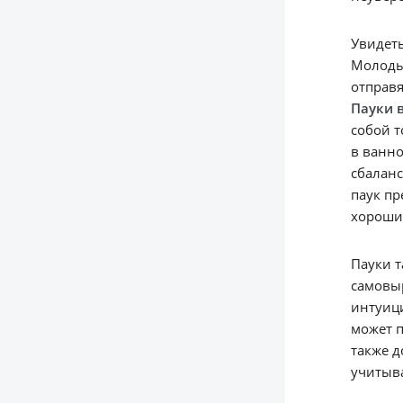
Увидеть
Молодые
отправя
Пауки 
собой т
в ванно
сбаланс
паук пр
хороши
Пауки т
самовыр
интуици
может п
также д
учитыва