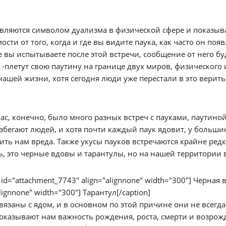
вляются символом дуализма в физической сфере и показыва
ости от того, когда и где вы видите паука, как часто он поя
 вы испытываете после этой встречи, сообщение от него б
 -плетут свою паутину на границе двух миров, физического 
нашей жизни, хотя сегодня люди уже перестали в это верить
нас, конечно, было много разных встреч с пауками, паутиной
збегают людей, и хотя почти каждый паук ядовит, у большин
ть нам вреда. Также укусы пауков встречаются крайне редк
ь, это черные вдовы и тарантулы, но на нашей территории 
n id="attachment_7743" align="alignnone" width="300"]
Черная вд
alignnone" width="300"]
Тарантул[/caption]
вязаны с ядом, и в основном по этой причине они не всегда
оказывают нам важность рождения, роста, смерти и возрож