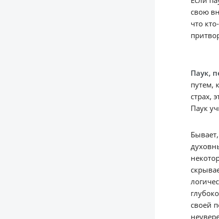
свою вн
что кто
притвор
Паук, 
путем, 
страх, 
Паук уч
Бывает,
духовны
некотор
скрывае
логичес
глубоко
своей п
неувере