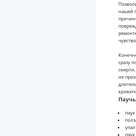
Позволи
нашей п
причиня
поврежд
ремонте
чувство
Конечно
сразу п
смерти,
не прих
длитель
кроватк
Паучь
паук
полз
упал
паук