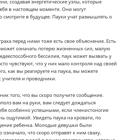
ни, создавая энергетические узлы, которые
ебя в настоящем моменте. Они могут
о смотрите в будущее. Пауки учат размышлять о
раха перед ними тоже есть свое объяснение. Есть
ах может означать потерю жизненных сил, малую
недееспособного бессилия, паук может вызвать у
асто чувствуют, что у них мало контроля над своей
о, как вы реагируете на паука, вы можете
ас учителя и проводники.
ник того, что вы скоро получите сообщение.
аполз вам на руки, вам следует дождаться
ебя особенно успешными, если членистоногие
нь ощутимой. Увидеть паука на кровати, по
ждение ребенка. Молодые девушки были
 означало, что скоро отправят к ним сваху.
редставляет людей в вашем пространстве, которые