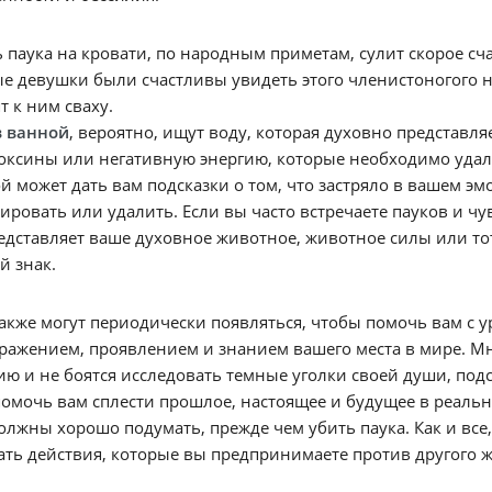
 паука на кровати, по народным приметам, сулит скорое сч
 девушки были счастливы увидеть этого членистоногого на
т к ним сваху.
в ванной
, вероятно, ищут воду, которая духовно представ
оксины или негативную энергию, которые необходимо удали
й может дать вам подсказки о том, что застряло в вашем э
ировать или удалить. Если вы часто встречаете пауков и ч
едставляет ваше духовное животное, животное силы или то
й знак.
акже могут периодически появляться, чтобы помочь вам с 
ажением, проявлением и знанием вашего места в мире. Мн
ю и не боятся исследовать темные уголки своей души, под
омочь вам сплести прошлое, настоящее и будущее в реальн
олжны хорошо подумать, прежде чем убить паука. Как и вс
ть действия, которые вы предпринимаете против другого ж