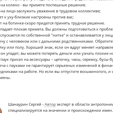
 на колено - вы примете поспешные решения;
 на лицо-заслужить уважение в трудовом коллективе;
ет к уху-близкие настроены против вас;
т на ботинке-скоро придется принять трудное решение.
 падает-плохая примета. Вы должны подготовиться к пробле
 спускается по собственной "нитке" и останавливается у ли
ечу с человеком или с дальними родственниками. Обратите
лку или полу. Хороший знак, если он вдруг меняет направл
 он упадет, вы можете потерять деньги или узнать плохие н
 паук присел на аксессуары – цепочку, часы, сережку, бусы
еча с пауками не гарантирует серьезных изменений в фин
удниками на работе. Но если вы отпустите восьминогого, и 
мены.
Шанаурин Сергей -
Автор
эксперт в области антропони
специализируется на значении и происхождении имен