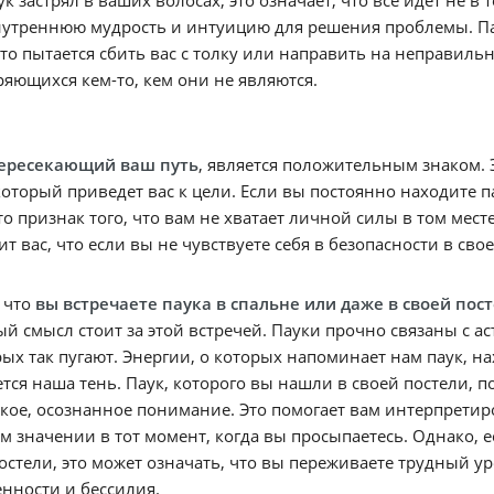
утреннюю мудрость и интуицию для решения проблемы. Пау
-то пытается сбить вас с толку или направить на неправил
яющихся кем-то, кем они не являются.
пересекающий ваш путь
, является положительным знаком. 
который приведет вас к цели. Если вы постоянно находите па
это признак того, что вам не хватает личной силы в том месте
ит вас, что если вы не чувствуете себя в безопасности в сво
 что
вы встречаете паука в спальне или даже в своей пос
й смысл стоит за этой встречей. Пауки прочно связаны с 
ых так пугают. Энергии, о которых напоминает нам паук, на
тся наша тень. Паук, которого вы нашли в своей постели, п
кое, осознанное понимание. Это помогает вам интерпретир
м значении в тот момент, когда вы просыпаетесь. Однако, 
остели, это может означать, что вы переживаете трудный ур
нности и бессилия.