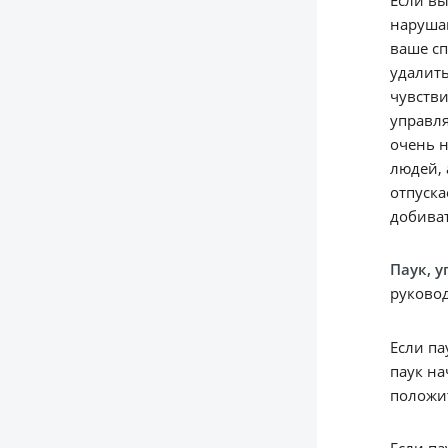
наруша
ваше сп
удалить
чувстви
управля
очень н
людей, 
отпуска
добиват
Паук, 
руково
Если па
паук на
положит
Если па