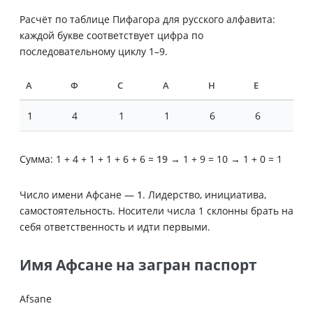
Расчёт по таблице Пифагора для русского алфавита:
каждой букве соответствует цифра по
последовательному циклу 1–9.
А
Ф
С
А
Н
Е
1
4
1
1
6
6
Сумма: 1 + 4 + 1 + 1 + 6 + 6 =
19
→ 1 + 9 = 10 → 1 + 0 = 1
Число имени Афсане —
1
. Лидерство, инициатива,
самостоятельность. Носители числа 1 склонны брать на
себя ответственность и идти первыми.
Имя Афсане на загран паспорт
Afsane