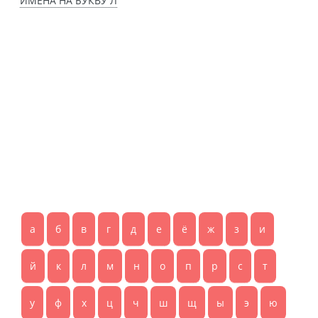
ИМЕНА НА БУКВУ Л
а
б
в
г
д
е
ё
ж
з
и
й
к
л
м
н
о
п
р
с
т
у
ф
х
ц
ч
ш
щ
ы
э
ю